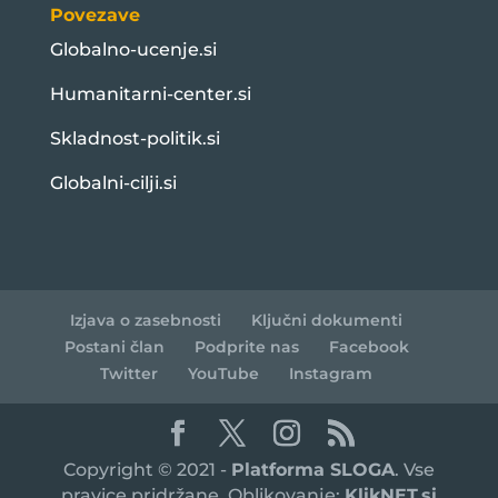
Povezave
Globalno-ucenje.si
Humanitarni-center.si
Skladnost-politik.si
Globalni-cilji.si
Izjava o zasebnosti
Ključni dokumenti
Postani član
Podprite nas
Facebook
Twitter
YouTube
Instagram
Copyright © 2021 -
Platforma SLOGA
. Vse
pravice pridržane. Oblikovanje:
KlikNET.si