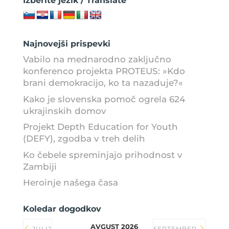
Izberite jezik / Translate
Najnovejši prispevki
Vabilo na mednarodno zaključno
konferenco projekta PROTEUS: »Kdo
brani demokracijo, ko ta nazaduje?«
Kako je slovenska pomoč ogrela 624
ukrajinskih domov
Projekt Depth Education for Youth
(DEFY), zgodba v treh delih
Ko čebele spreminjajo prihodnost v
Zambiji
Heroinje našega časa
Koledar dogodkov
AVGUST 2026
JULIJ
SEPTEMBER