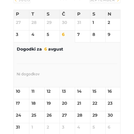
P
T
S
Č
P
S
N
27
28
29
30
31
1
2
3
4
5
6
7
8
9
Dogodki za
6
avgust
Ni dogodkov
10
11
12
13
14
15
16
17
18
19
20
21
22
23
24
25
26
27
28
29
30
31
1
2
3
4
5
6