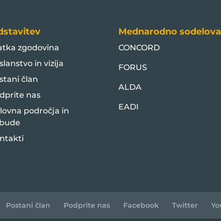
dstavitev
Mednarodno sodelova
atka zgodovina
CONCORD
slanstvo in vizija
FORUS
stani član
ALDA
dprite nas
EADI
lovna področja in
bude
ntakti
Postani član
Podprite nas
Facebook
Twitter
Yo