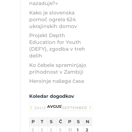
nazaduje?«
Kako je slovenska
pomoč ogrela 624
ukrajinskih domov
Projekt Depth
Education for Youth
(DEFY), zgodba v treh
delih
Ko čebele spreminjajo
prihodnost v Zambiji
Heroinje našega časa
Koledar dogodkov
AVGUST 2026
JULIJ
SEPTEMBER
P
T
S
Č
P
S
N
2
2
2
3
31
1
2