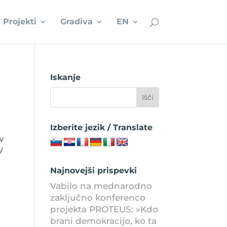
Projekti
Gradiva
EN
Iskanje
Izberite jezik / Translate
w
V
Najnovejši prispevki
Vabilo na mednarodno
zaključno konferenco
projekta PROTEUS: »Kdo
brani demokracijo, ko ta