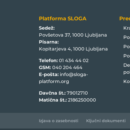
Platforma SLOGA
Pre
Sedež:
Kr
Povšetova 37, 1000 Ljubljana
Po
Pisarna:
Po
Kopitarjeva 4, 1000 Ljubljana
Po
Telefon:
01 434 44 02
De
GSM:
040 204 464
po
E-pošta:
info@sloga-
platform.org
Ko
Davčna št.:
79012710
Matična št.:
2186250000
Izjava o zasebnosti
Ključni dokumenti