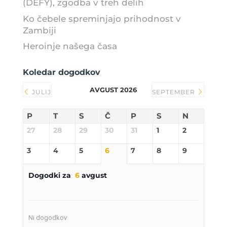
(DEFY), zgodba v treh delih
Ko čebele spreminjajo prihodnost v
Zambiji
Heroinje našega časa
Koledar dogodkov
AVGUST 2026
JULIJ
SEPTEMBER
P
T
S
Č
P
S
N
27
28
29
30
31
1
2
3
4
5
6
7
8
9
Dogodki za
6
avgust
Ni dogodkov