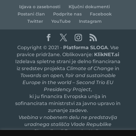
Izjava o zasebnosti
Ključni dokumenti
Postani član
Podprite nas
Facebook
Twitter
YouTube
Instagram
Copyright © 2021 -
Platforma SLOGA
. Vse
pravice pridržane. Oblikovanje:
KlikNET.si
Izdelava spletne strani je delno financirana
iz sredstev projekta
Climate of Change
in
Towards an open, fair and sustainable
Europe in the world – Second Trio EU
Presidency Project
,
ki ju financira Evropska unija in
sofinancirata ministrstvi za javno upravo in
zunanje zadeve.
Vsebina v nobenem delu ne predstavlja
uradnega stališča Vlade Republike
Slovenije ali Evropske Unije.