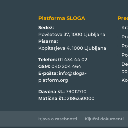
Platforma SLOGA
Pre
Sedež:
Kr
Povšetova 37, 1000 Ljubljana
Po
Pisarna:
Po
Kopitarjeva 4, 1000 Ljubljana
Po
Telefon:
01 434 44 02
De
GSM:
040 204 464
po
E-pošta:
info@sloga-
platform.org
Ko
Davčna št.:
79012710
Matična št.:
2186250000
Izjava o zasebnosti
Ključni dokumenti