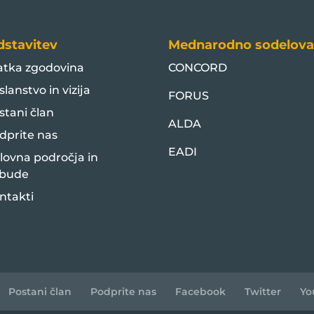
dstavitev
Mednarodno sodelova
atka zgodovina
CONCORD
slanstvo in vizija
FORUS
stani član
ALDA
dprite nas
EADI
lovna področja in
bude
ntakti
Postani član
Podprite nas
Facebook
Twitter
Yo