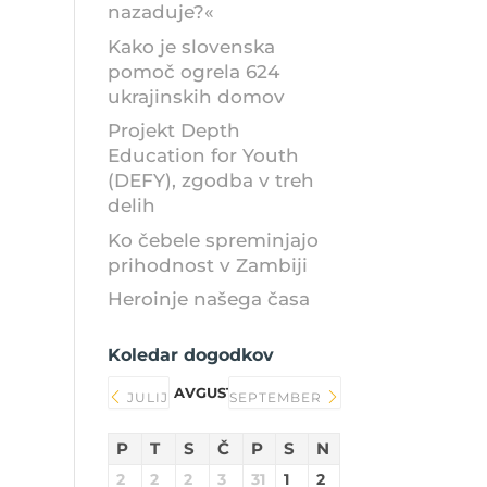
nazaduje?«
Kako je slovenska
pomoč ogrela 624
ukrajinskih domov
Projekt Depth
Education for Youth
(DEFY), zgodba v treh
delih
Ko čebele spreminjajo
prihodnost v Zambiji
Heroinje našega časa
Koledar dogodkov
AVGUST 2026
JULIJ
SEPTEMBER
P
T
S
Č
P
S
N
2
2
2
3
31
1
2