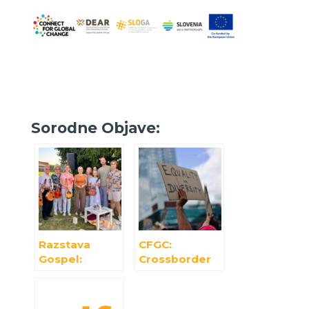
Sorodne Objave:
Razstava
CFGC:
Gospel:
Crossborder
pesem upanja
event o
in miru na
transformativ
Ptuju
nem in