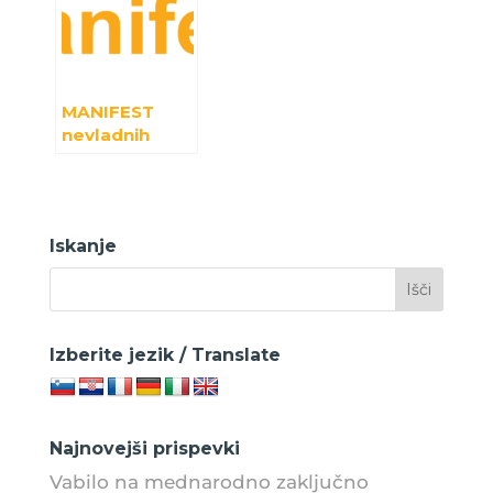
povezala
presečnem
glasbo,
pristopu do
ustvarjalnost
enakosti
in žive zgodbe
spolov
MANIFEST
nevladnih
organizacij
(NVO), ki
delujejo na
področju
Iskanje
mednarodneg
a razvojnega
sodelovanja in
humanitarne
pomoči
Izberite jezik / Translate
(MRSHP)
Najnovejši prispevki
Vabilo na mednarodno zaključno