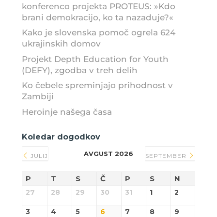
konferenco projekta PROTEUS: »Kdo
brani demokracijo, ko ta nazaduje?«
Kako je slovenska pomoč ogrela 624
ukrajinskih domov
Projekt Depth Education for Youth
(DEFY), zgodba v treh delih
Ko čebele spreminjajo prihodnost v
Zambiji
Heroinje našega časa
Koledar dogodkov
AVGUST 2026
JULIJ
SEPTEMBER
P
T
S
Č
P
S
N
27
28
29
30
31
1
2
3
4
5
6
7
8
9