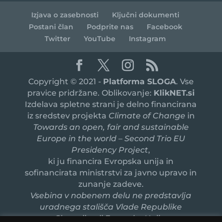
Izjava o zasebnosti
Ključni dokumenti
Postani član
Podprite nas
Facebook
Twitter
YouTube
Instagram
Copyright © 2021 -
Platforma SLOGA
. Vse
pravice pridržane. Oblikovanje:
KlikNET.si
Izdelava spletne strani je delno financirana
iz sredstev projekta
Climate of Change
in
Towards an open, fair and sustainable
Europe in the world – Second Trio EU
Presidency Project
,
ki ju financira Evropska unija in
sofinancirata ministrstvi za javno upravo in
zunanje zadeve.
Vsebina v nobenem delu ne predstavlja
uradnega stališča Vlade Republike
Slovenije ali Evropske Unije.