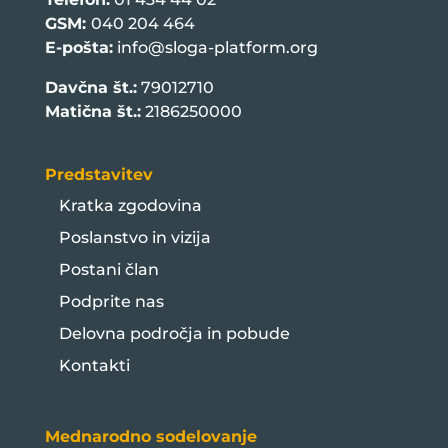
GSM:
040 204 464
E-pošta:
info@sloga-platform.org
Davčna št.:
79012710
Matična št.:
2186250000
Predstavitev
Kratka zgodovina
Poslanstvo in vizija
Postani član
Podprite nas
Delovna področja in pobude
Kontakti
Mednarodno sodelovanje