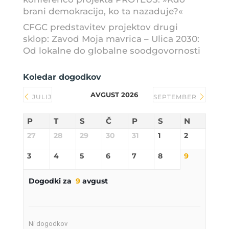
brani demokracijo, ko ta nazaduje?«
CFGC predstavitev projektov drugi
sklop: Zavod Moja mavrica – Ulica 2030:
Od lokalne do globalne soodgovornosti
Koledar dogodkov
AVGUST 2026
JULIJ
SEPTEMBER
P
T
S
Č
P
S
N
27
28
29
30
31
1
2
3
4
5
6
7
8
9
Dogodki za
9
avgust
Ni dogodkov