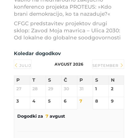
konferenco projekta PROTEUS: »Kdo
brani demokracijo, ko ta nazaduje?«
CFGC predstavitev projektov drugi
sklop: Zavod Moja mavrica – Ulica 2030:
Od lokalne do globalne soodgovornosti
Koledar dogodkov
AVGUST 2026
JULIJ
SEPTEMBER
P
T
S
Č
P
S
N
27
28
29
30
31
1
2
3
4
5
6
7
8
9
Dogodki za
7
avgust