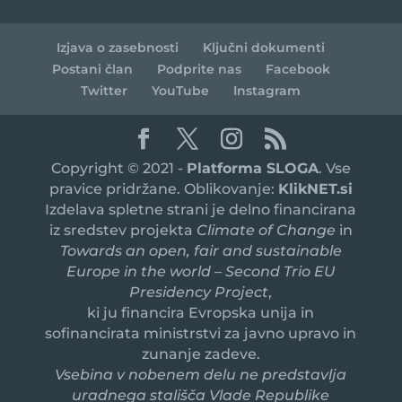
Izjava o zasebnosti
Ključni dokumenti
Postani član
Podprite nas
Facebook
Twitter
YouTube
Instagram
Copyright © 2021 -
Platforma SLOGA
. Vse
pravice pridržane. Oblikovanje:
KlikNET.si
Izdelava spletne strani je delno financirana
iz sredstev projekta
Climate of Change
in
Towards an open, fair and sustainable
Europe in the world – Second Trio EU
Presidency Project
,
ki ju financira Evropska unija in
sofinancirata ministrstvi za javno upravo in
zunanje zadeve.
Vsebina v nobenem delu ne predstavlja
uradnega stališča Vlade Republike