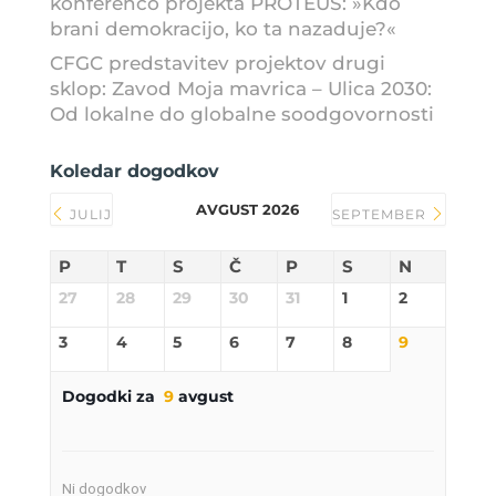
konferenco projekta PROTEUS: »Kdo
brani demokracijo, ko ta nazaduje?«
CFGC predstavitev projektov drugi
sklop: Zavod Moja mavrica – Ulica 2030:
Od lokalne do globalne soodgovornosti
Koledar dogodkov
AVGUST 2026
JULIJ
SEPTEMBER
P
T
S
Č
P
S
N
27
28
29
30
31
1
2
3
4
5
6
7
8
9
Dogodki za
9
avgust
Ni dogodkov