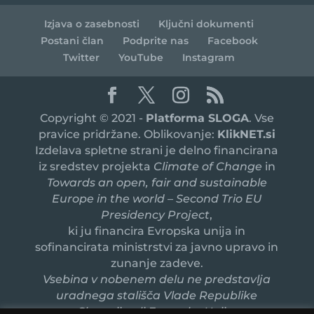
Izjava o zasebnosti
Ključni dokumenti
Postani član
Podprite nas
Facebook
Twitter
YouTube
Instagram
Copyright © 2021 -
Platforma SLOGA
. Vse
pravice pridržane. Oblikovanje:
KlikNET.si
Izdelava spletne strani je delno financirana
iz sredstev projekta
Climate of Change
in
Towards an open, fair and sustainable
Europe in the world – Second Trio EU
Presidency Project
,
ki ju financira Evropska unija in
sofinancirata ministrstvi za javno upravo in
zunanje zadeve.
Vsebina v nobenem delu ne predstavlja
uradnega stališča Vlade Republike
Slovenije ali Evropske Unije.