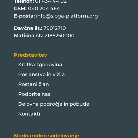
Telefon:
01 434 44 02
GSM:
040 204 464
E-pošta:
info@sloga-platform.org
Davčna št.:
79012710
Matična št.:
2186250000
Predstavitev
Kratka zgodovina
Poslanstvo in vizija
Postani član
Podprite nas
Delovna področja in pobude
Kontakti
Mednarodno sodelovanje