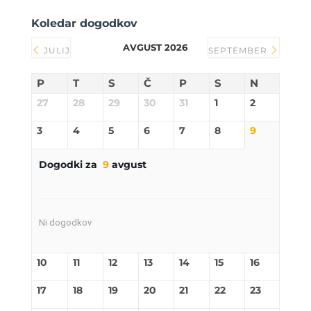
Koledar dogodkov
AVGUST 2026
JULIJ
SEPTEMBER
P
T
S
Č
P
S
N
27
28
29
30
31
1
2
3
4
5
6
7
8
9
Dogodki za
9
avgust
Ni dogodkov
10
11
12
13
14
15
16
17
18
19
20
21
22
23