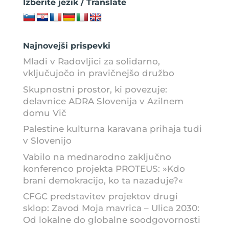
Izberite jezik / Translate
Najnovejši prispevki
Mladi v Radovljici za solidarno,
vključujočo in pravičnejšo družbo
Skupnostni prostor, ki povezuje:
delavnice ADRA Slovenija v Azilnem
domu Vič
Palestine kulturna karavana prihaja tudi
v Slovenijo
Vabilo na mednarodno zaključno
konferenco projekta PROTEUS: »Kdo
brani demokracijo, ko ta nazaduje?«
CFGC predstavitev projektov drugi
sklop: Zavod Moja mavrica – Ulica 2030:
Od lokalne do globalne soodgovornosti