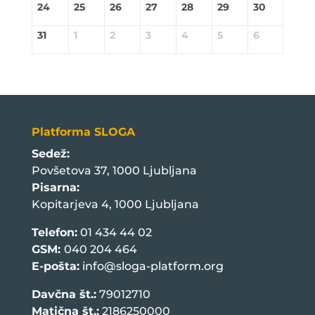
24
25
26
27
28
29
30
31
1
2
3
4
5
6
Platforma SLOGA
Sedež:
Povšetova 37, 1000 Ljubljana
Pisarna:
Kopitarjeva 4, 1000 Ljubljana
Telefon:
01 434 44 02
GSM:
040 204 464
E-pošta:
info@sloga-platform.org
Davčna št.:
79012710
Matična št.:
2186250000