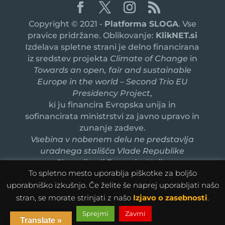
Copyright © 2021 -
Platforma SLOGA
. Vse
pravice pridržane. Oblikovanje:
KlikNET.si
Izdelava spletne strani je delno financirana
iz sredstev projekta
Climate of Change
in
Towards an open, fair and sustainable
Europe in the world – Second Trio EU
Presidency Project
,
ki ju financira Evropska unija in
sofinancirata ministrstvi za javno upravo in
zunanje zadeve.
Vsebina v nobenem delu ne predstavlja
uradnega stališča Vlade Republike
Slovenije ali Evropske Unije.
To spletno mesto uporablja piškotke za boljšo
uporabniško izkušnjo. Če želite še naprej uporabljati našo
stran, se morate strinjati z našo
Izjavo o zasebnosti
.
Sprejmi
Zavrni
Translate »