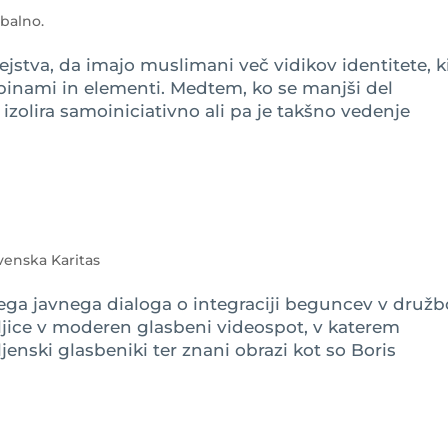
obalno.
jstva, da imajo muslimani več vidikov identitete, k
inami in elementi. Medtem, ko se manjši del
izolira samoiniciativno ali pa je takšno vedenje
venska Karitas
ga javnega dialoga o integraciji beguncev v družbo
ljice v moderen glasbeni videospot, v katerem
ljenski glasbeniki ter znani obrazi kot so Boris