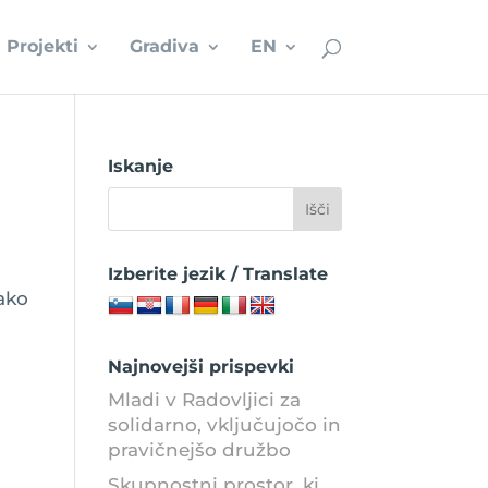
Projekti
Gradiva
EN
Iskanje
Izberite jezik / Translate
ako
Najnovejši prispevki
Mladi v Radovljici za
solidarno, vključujočo in
pravičnejšo družbo
Skupnostni prostor, ki