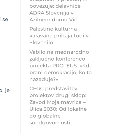
povezuje: delavnice
ADRA Slovenija v
i se
Azilnem domu Vič
Palestine kulturna
karavana prihaja tudi v
Slovenijo
Vabilo na mednarodno
zaključno konferenco
projekta PROTEUS: »Kdo
brani demokracijo, ko ta
nazaduje?«
CFGC predstavitev
, je
projektov drugi sklop:
Zavod Moja mavrica –
Ulica 2030: Od lokalne
do globalne
soodgovornosti