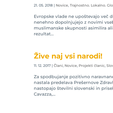
21. 05. 2018
|
Novice
,
Trajnostno. Lokalno. Gl
Evropske vlade ne upoštevajo več de
nenehno dopolnjujejo z novimi vseb
muslimanske skupnosti asimilira ali 
rezultat...
Žive naj vsi narodi!
11. 12. 2017
|
Člani
,
Novice
,
Projekti članic
,
Slo
Za spodbujanje pozitivno naravnane
nastala predelava Prešernove Zdrav
nastopajo številni slovenski in prise
Cavazza,...