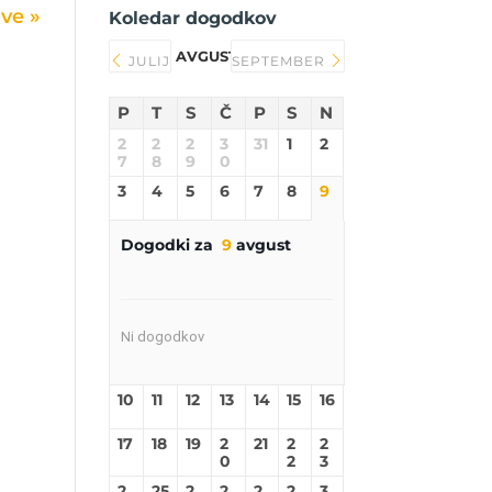
Koledar dogodkov
AVGUST 2026
JULIJ
SEPTEMBER
P
T
S
Č
P
S
N
2
2
2
3
31
1
2
7
8
9
0
3
4
5
6
7
8
9
Dogodki za
9
avgust
Ni dogodkov
10
11
12
13
14
15
16
17
18
19
2
21
2
2
0
2
3
2
25
2
2
2
2
3