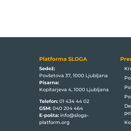
Platforma SLOGA
Pre
Sedež:
Kr
Povšetova 37, 1000 Ljubljana
Po
Pisarna:
Po
Kopitarjeva 4, 1000 Ljubljana
Po
Telefon:
01 434 44 02
De
GSM:
040 204 464
po
E-pošta:
info@sloga-
platform.org
Ko