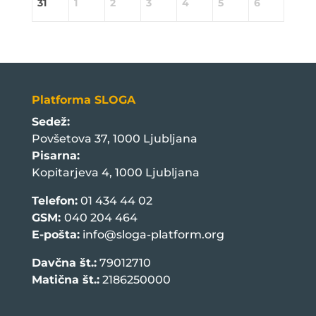
31
1
2
3
4
5
6
Platforma SLOGA
Sedež:
Povšetova 37, 1000 Ljubljana
Pisarna:
Kopitarjeva 4, 1000 Ljubljana
Telefon:
01 434 44 02
GSM:
040 204 464
E-pošta:
info@sloga-platform.org
Davčna št.:
79012710
Matična št.:
2186250000