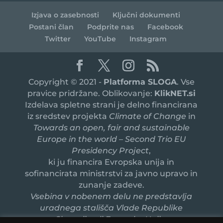
Izjava o zasebnosti
Ključni dokumenti
Postani član
Podprite nas
Facebook
Twitter
YouTube
Instagram
Copyright © 2021 -
Platforma SLOGA
. Vse
pravice pridržane. Oblikovanje:
KlikNET.si
Izdelava spletne strani je delno financirana
iz sredstev projekta
Climate of Change
in
Towards an open, fair and sustainable
Europe in the world – Second Trio EU
Presidency Project
,
ki ju financira Evropska unija in
sofinancirata ministrstvi za javno upravo in
zunanje zadeve.
Vsebina v nobenem delu ne predstavlja
uradnega stališča Vlade Republike
Slovenije ali Evropske Unije.