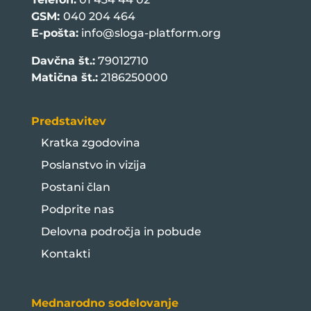
GSM:
040 204 464
E-pošta:
info@sloga-platform.org
Davčna št.:
79012710
Matična št.:
2186250000
Predstavitev
Kratka zgodovina
Poslanstvo in vizija
Postani član
Podprite nas
Delovna področja in pobude
Kontakti
Mednarodno sodelovanje