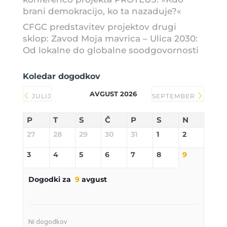
brani demokracijo, ko ta nazaduje?«
CFGC predstavitev projektov drugi
sklop: Zavod Moja mavrica – Ulica 2030:
Od lokalne do globalne soodgovornosti
Koledar dogodkov
AVGUST 2026
JULIJ
SEPTEMBER
P
T
S
Č
P
S
N
27
28
29
30
31
1
2
3
4
5
6
7
8
9
Dogodki za
9
avgust
Ni dogodkov