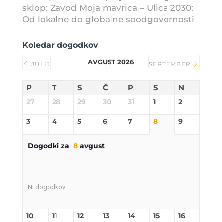
sklop: Zavod Moja mavrica – Ulica 2030:
Od lokalne do globalne soodgovornosti
Koledar dogodkov
AVGUST 2026
JULIJ
SEPTEMBER
P
T
S
Č
P
S
N
27
28
29
30
31
1
2
3
4
5
6
7
8
9
Dogodki za
8
avgust
Ni dogodkov
10
11
12
13
14
15
16