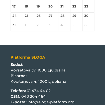
17
18
19
20
21
22
23
24
25
26
27
28
29
30
31
1
2
3
4
5
6
Platforma SLOGA
Sedež:
Povšetova 37, 1000 Ljubljana
Pisarna:
Kopitarjeva 4, 1000 Ljubljana
Telefon:
01 434 44 02
GSM:
040 204 464
E-pošta:
info@sloga-platform.org