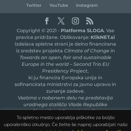
Twitter
YouTube
Instagram
Copyright © 2021 -
Platforma SLOGA
. Vse
pravice pridržane. Oblikovanje:
KlikNET.si
Izdelava spletne strani je delno financirana
iz sredstev projekta
Climate of Change
in
Towards an open, fair and sustainable
Europe in the world – Second Trio EU
Presidency Project
,
ki ju financira Evropska unija in
sofinancirata ministrstvi za javno upravo in
zunanje zadeve.
Vsebina v nobenem delu ne predstavlja
uradnega stališča Vlade Republike
Slovenije ali Evropske Unije.
To spletno mesto uporablja piškotke za boljšo
uporabniško izkušnjo. Če želite še naprej uporabljati našo