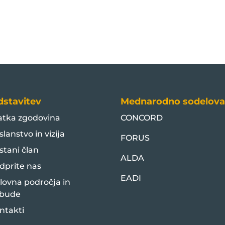
dstavitev
Mednarodno sodelova
atka zgodovina
CONCORD
slanstvo in vizija
FORUS
stani član
ALDA
dprite nas
EADI
lovna področja in
bude
ntakti