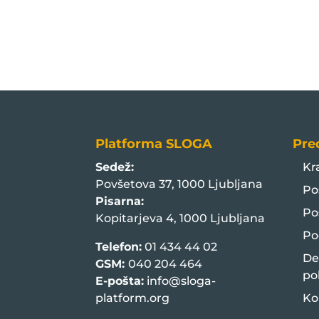
Platforma SLOGA
Pre
Sedež:
Kr
Povšetova 37, 1000 Ljubljana
Po
Pisarna:
Po
Kopitarjeva 4, 1000 Ljubljana
Po
Telefon:
01 434 44 02
De
GSM:
040 204 464
po
E-pošta:
info@sloga-
platform.org
Ko