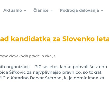
Aktualno
Članice
Področja delovanja
nad kandidatka za Slovenko let
rstvo človekovih pravic in okolja
h organizacij – PIC se letos lahko pohvali še z eno
ca Šifkovič za najvplivnejšo pravnico, so tokrat
C-a Katarino Bervar Sternad, ki je nominirana za...