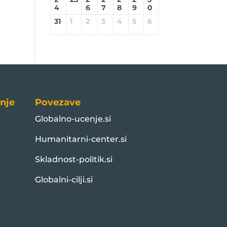
4
6
7
8
9
0
31
1
2
3
4
5
6
nje
Povezave
Globalno-ucenje.si
Humanitarni-center.si
Skladnost-politik.si
Globalni-cilji.si