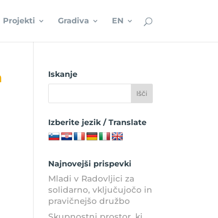
Projekti
Gradiva
EN
a
Iskanje
Izberite jezik / Translate
Najnovejši prispevki
Mladi v Radovljici za
solidarno, vključujočo in
pravičnejšo družbo
Skupnostni prostor, ki