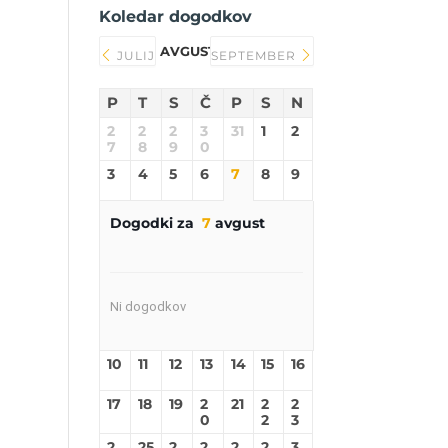
Koledar dogodkov
AVGUST 2026
JULIJ
SEPTEMBER
P
T
S
Č
P
S
N
2
2
2
3
31
1
2
7
8
9
0
3
4
5
6
7
8
9
Dogodki za
7
avgust
Ni dogodkov
10
11
12
13
14
15
16
17
18
19
2
21
2
2
0
2
3
2
25
2
2
2
2
3