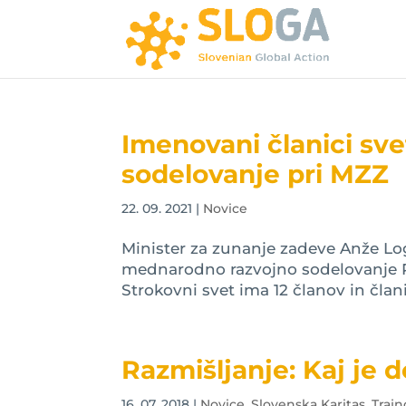
Imenovani članici sv
sodelovanje pri MZZ
22. 09. 2021
|
Novice
Minister za zunanje zadeve Anže Log
mednarodno razvojno sodelovanje RS
Strokovni svet ima 12 članov in član
Razmišljanje: Kaj je 
16. 07. 2018
|
Novice
,
Slovenska Karitas
,
Trajn