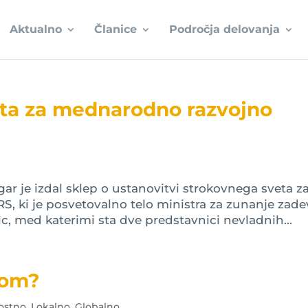
Aktualno
Članice
Področja delovanja
eta za mednarodno razvojno
ar je izdal sklep o ustanovitvi strokovnega sveta z
, ki je posvetovalno telo ministra za zunanje zade
ic, med katerimi sta dve predstavnici nevladnih...
dom?
ostno. Lokalno. Globalno.