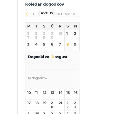
Koledar dogodkov
AVGUST 2026
JULIJ
SEPTEMBER
P
T
S
Č
P
S
N
2
2
2
3
31
1
2
7
8
9
0
3
4
5
6
7
8
9
Dogodki za
8
avgust
Ni dogodkov
10
11
12
13
14
15
16
17
18
19
2
21
2
2
0
2
3
2
25
2
2
2
2
3