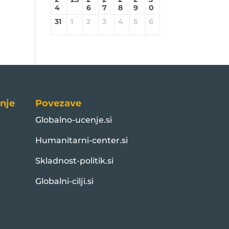
4
6
7
8
9
0
31
1
2
3
4
5
6
nje
Povezave
Globalno-ucenje.si
Humanitarni-center.si
Skladnost-politik.si
Globalni-cilji.si