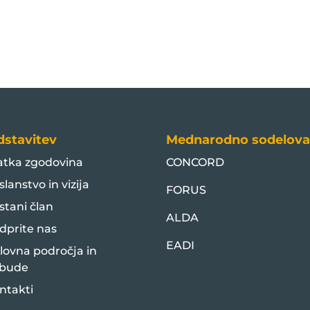
dstavitev
Mednarodno sodelova
atka zgodovina
CONCORD
slanstvo in vizija
FORUS
stani član
ALDA
dprite nas
EADI
lovna področja in
bude
ntakti