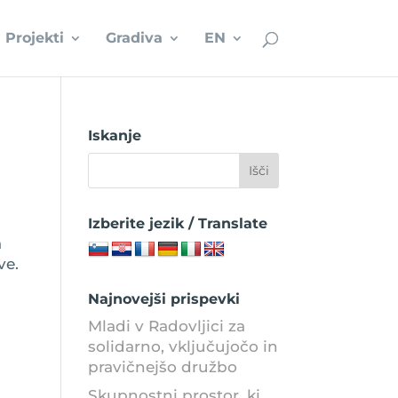
Projekti
Gradiva
EN
Iskanje
Izberite jezik / Translate
a
ve.
Najnovejši prispevki
Mladi v Radovljici za
solidarno, vključujočo in
pravičnejšo družbo
Skupnostni prostor, ki