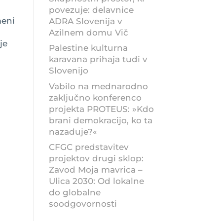
povezuje: delavnice
meni
ADRA Slovenija v
Azilnem domu Vič
je
Palestine kulturna
karavana prihaja tudi v
Slovenijo
Vabilo na mednarodno
zaključno konferenco
projekta PROTEUS: »Kdo
brani demokracijo, ko ta
nazaduje?«
CFGC predstavitev
projektov drugi sklop:
Zavod Moja mavrica –
Ulica 2030: Od lokalne
do globalne
soodgovornosti