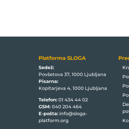
Platforma SLOGA
Pre
Sedež:
Kr
Povšetova 37, 1000 Ljubljana
Po
Pisarna:
Po
Kopitarjeva 4, 1000 Ljubljana
Po
Telefon:
01 434 44 02
De
GSM:
040 204 464
po
E-pošta:
info@sloga-
platform.org
Ko