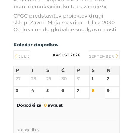
brani demokracijo, ko ta nazaduje?«
CFGC predstavitev projektov drugi
sklop: Zavod Moja mavrica – Ulica 2030:
Od lokalne do globalne soodgovornosti
Koledar dogodkov
AVGUST 2026
JULIJ
SEPTEMBER
P
T
S
Č
P
S
N
27
28
29
30
31
1
2
3
4
5
6
7
8
9
Dogodki za
8
avgust
Ni dogodkov