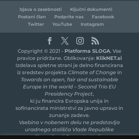
Izjava o zasebnosti
Ključni dokumenti
Postani član
Podprite nas
Facebook
Twitter
YouTube
Instagram
Copyright © 2021 -
Platforma SLOGA
. Vse
pravice pridržane. Oblikovanje:
KlikNET.si
Izdelava spletne strani je delno financirana
iz sredstev projekta
Climate of Change
in
Towards an open, fair and sustainable
Europe in the world – Second Trio EU
Presidency Project
,
ki ju financira Evropska unija in
sofinancirata ministrstvi za javno upravo in
zunanje zadeve.
Vsebina v nobenem delu ne predstavlja
uradnega stališča Vlade Republike
Slovenije ali Evropske Unije.