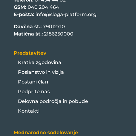
GSM:
040 204 464
E-pošta:
info@sloga-platform.org
Davčna št.:
79012710
Matična št.:
2186250000
Predstavitev
Kratka zgodovina
Poslanstvo in vizija
Postani član
Podprite nas
Delovna področja in pobude
Kontakti
Mednarodno sodelovanje