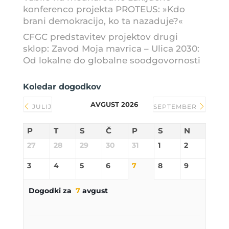
konferenco projekta PROTEUS: »Kdo
brani demokracijo, ko ta nazaduje?«
CFGC predstavitev projektov drugi
sklop: Zavod Moja mavrica – Ulica 2030:
Od lokalne do globalne soodgovornosti
Koledar dogodkov
AVGUST 2026
JULIJ
SEPTEMBER
P
T
S
Č
P
S
N
27
28
29
30
31
1
2
3
4
5
6
7
8
9
Dogodki za
7
avgust