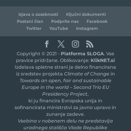
Izjava o zasebnosti
Ključni dokumenti
Postani član
Podprite nas
Facebook
Twitter
YouTube
Instagram
Copyright © 2021 -
Platforma SLOGA
. Vse
pravice pridržane. Oblikovanje:
KlikNET.si
Izdelava spletne strani je delno financirana
iz sredstev projekta
Climate of Change
in
Towards an open, fair and sustainable
Europe in the world – Second Trio EU
Presidency Project
,
ki ju financira Evropska unija in
sofinancirata ministrstvi za javno upravo in
zunanje zadeve.
Vsebina v nobenem delu ne predstavlja
uradnega stališča Vlade Republike