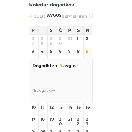
Koledar dogodkov
AVGUST 2026
JULIJ
SEPTEMBER
P
T
S
Č
P
S
N
2
2
2
3
31
1
2
7
8
9
0
3
4
5
6
7
8
9
Dogodki za
9
avgust
Ni dogodkov
10
11
12
13
14
15
16
17
18
19
2
21
2
2
0
2
3
2
25
2
2
2
2
3