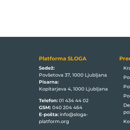
Platforma SLOGA
Pre
Sedež:
Kr
Povšetova 37, 1000 Ljubljana
Po
Pisarna:
Po
Kopitarjeva 4, 1000 Ljubljana
Po
Telefon:
01 434 44 02
De
GSM:
040 204 464
po
E-pošta:
info@sloga-
platform.org
Ko