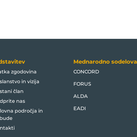
dstavitev
Mednarodno sodelova
atka zgodovina
CONCORD
slanstvo in vizija
FORUS
stani član
ALDA
dprite nas
EADI
lovna področja in
bude
ntakti