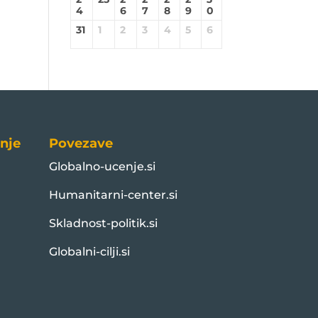
4
6
7
8
9
0
31
1
2
3
4
5
6
nje
Povezave
Globalno-ucenje.si
Humanitarni-center.si
Skladnost-politik.si
Globalni-cilji.si