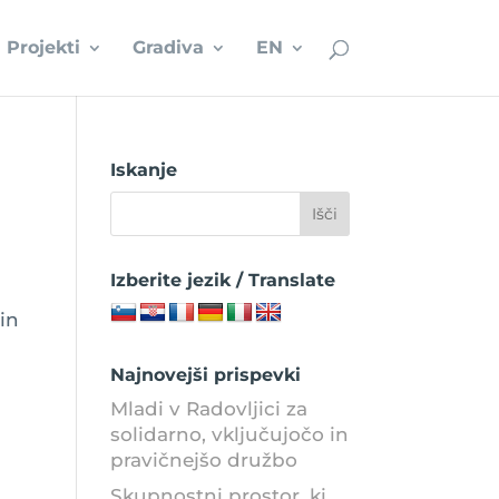
Projekti
Gradiva
EN
Iskanje
Izberite jezik / Translate
in
Najnovejši prispevki
Mladi v Radovljici za
solidarno, vključujočo in
pravičnejšo družbo
Skupnostni prostor, ki