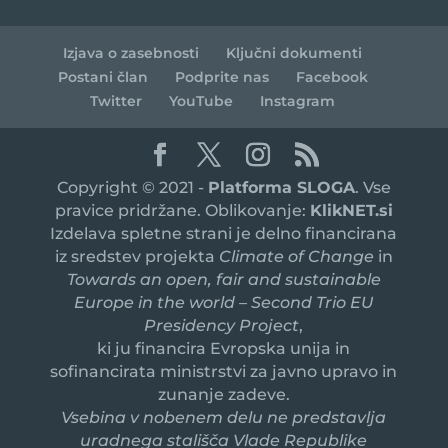
Izjava o zasebnosti
Ključni dokumenti
Postani član
Podprite nas
Facebook
Twitter
YouTube
Instagram
Copyright © 2021 -
Platforma SLOGA
. Vse
pravice pridržane. Oblikovanje:
KlikNET.si
Izdelava spletne strani je delno financirana
iz sredstev projekta
Climate of Change
in
Towards an open, fair and sustainable
Europe in the world – Second Trio EU
Presidency Project
,
ki ju financira Evropska unija in
sofinancirata ministrstvi za javno upravo in
zunanje zadeve.
Vsebina v nobenem delu ne predstavlja
uradnega stališča Vlade Republike