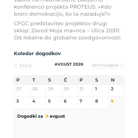
konferenco projekta PROTEUS: »Kdo
brani demokracijo, ko ta nazaduje?«
CFGC predstavitev projektov drugi
sklop: Zavod Moja mavrica – Ulica 2030:
Od lokalne do globalne soodgovornosti
Koledar dogodkov
AVGUST 2026
JULIJ
SEPTEMBER
P
T
S
Č
P
S
N
27
28
29
30
31
1
2
3
4
5
6
7
8
9
Dogodki za
9
avgust