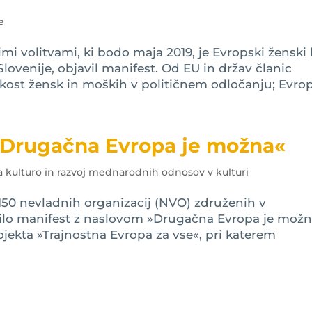
e
 volitvami, ki bodo maja 2019, je Evropski ženski l
Slovenije, objavil manifest. Od EU in držav članic
kost žensk in moških v političnem odločanju; Evropo
 »Drugačna Evropa je možna«
a kulturo in razvoj mednarodnih odnosov v kulturi
150 nevladnih organizacij (NVO) združenih v
vilo manifest z naslovom »Drugačna Evropa je možn
ojekta »Trajnostna Evropa za vse«, pri katerem