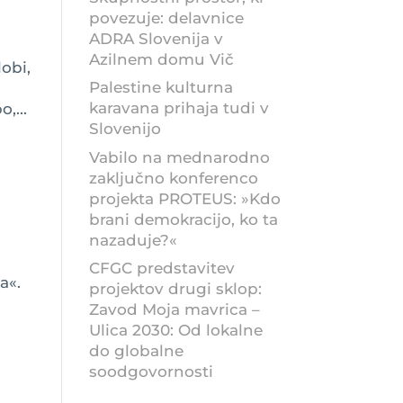
povezuje: delavnice
ADRA Slovenija v
Azilnem domu Vič
obi,
Palestine kulturna
karavana prihaja tudi v
,...
Slovenijo
Vabilo na mednarodno
zaključno konferenco
projekta PROTEUS: »Kdo
brani demokracijo, ko ta
nazaduje?«
CFGC predstavitev
a«.
projektov drugi sklop:
Zavod Moja mavrica –
Ulica 2030: Od lokalne
do globalne
soodgovornosti