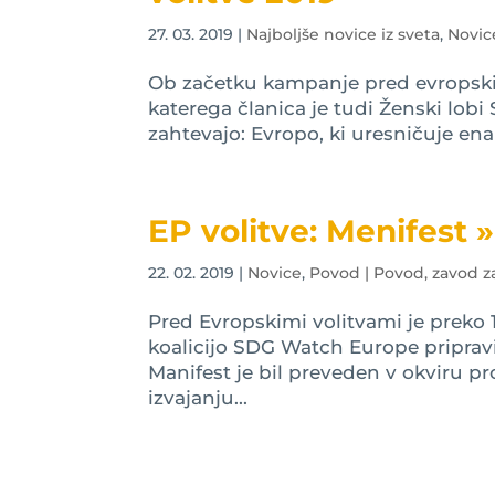
27. 03. 2019
|
Najboljše novice iz sveta
,
Novic
Ob začetku kampanje pred evropskimi
katerega članica je tudi Ženski lobi 
zahtevajo: Evropo, ki uresničuje ena
EP volitve: Menifest
22. 02. 2019
|
Novice
,
Povod | Povod, zavod z
Pred Evropskimi volitvami je preko 
koalicijo SDG Watch Europe pripra
Manifest je bil preveden v okviru pr
izvajanju...