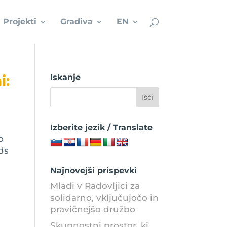
Projekti
Gradiva
EN
i:
Iskanje
Izberite jezik / Translate
o
nds
Najnovejši prispevki
Mladi v Radovljici za
solidarno, vključujočo in
pravičnejšo družbo
Skupnostni prostor, ki