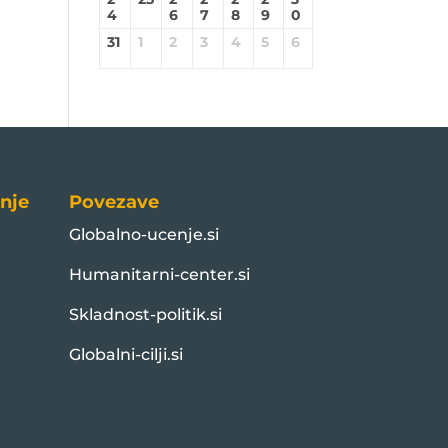
4
6
7
8
9
0
31
1
2
3
4
5
6
nje
Povezave
Globalno-ucenje.si
Humanitarni-center.si
Skladnost-politik.si
Globalni-cilji.si