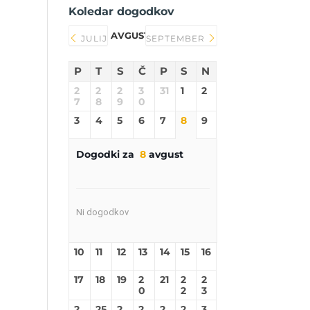
Koledar dogodkov
AVGUST 2026
JULIJ
SEPTEMBER
P
T
S
Č
P
S
N
2
2
2
3
31
1
2
7
8
9
0
3
4
5
6
7
8
9
Dogodki za
8
avgust
Ni dogodkov
10
11
12
13
14
15
16
17
18
19
2
21
2
2
0
2
3
2
25
2
2
2
2
3