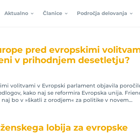
Aktualno
Članice
Področja delovanja
urope pred evropskimi volitvam
eni v prihodnjem desetletju?
čimi volitvami v Evropski parlament objavila poročil
redlogov, kako naj se reformira Evropska unija. Frie
 naj bo v »škatli z orodjem« za politike v novem...
ženskega lobija za evropske