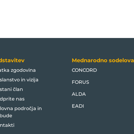
dstavitev
Mednarodno sodelova
atka zgodovina
CONCORD
slanstvo in vizija
FORUS
stani član
ALDA
dprite nas
EADI
lovna področja in
bude
ntakti