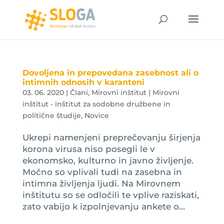
Dovoljena in prepovedana zasebnost ali o
intimnih odnosih v karanteni
03. 06. 2020
|
Člani
,
Mirovni inštitut | Mirovni
inštitut - inštitut za sodobne družbene in
politične študije
,
Novice
Ukrepi namenjeni preprečevanju širjenja
korona virusa niso posegli le v
ekonomsko, kulturno in javno življenje.
Močno so vplivali tudi na zasebna in
intimna življenja ljudi. Na Mirovnem
inštitutu so se odločili te vplive raziskati,
zato vabijo k izpolnjevanju ankete o...