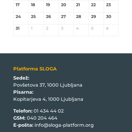
17
18
19
20
21
22
23
24
25
26
27
28
29
30
31
1
2
3
4
5
6
Platforma SLOGA
Sedež:
Povšetova 37, 1000 Ljubljana
Pisarna:
Kopitarjeva 4, 1000 Ljubljana
Telefon:
01 434 44 02
GSM:
040 204 464
E-pošta:
info@sloga-platform.org