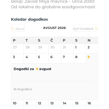
sklop: Zavod Moja mavrica – Ulica 2030:
Od lokalne do globalne soodgovornosti
Koledar dogodkov
AVGUST 2026
JULIJ
SEPTEMBER
P
T
S
Č
P
S
N
27
28
29
30
31
1
2
3
4
5
6
7
8
9
Dogodki za
9
avgust
Ni dogodkov
10
11
12
13
14
15
16