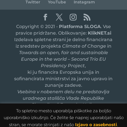
Twitter
YouTube
Instagram
Copyright © 2021 -
Platforma SLOGA
. Vse
pravice pridržane. Oblikovanje:
KlikNET.si
Izdelava spletne strani je delno financirana
iz sredstev projekta
Climate of Change
in
Towards an open, fair and sustainable
Europe in the world – Second Trio EU
Presidency Project
,
ki ju financira Evropska unija in
sofinancirata ministrstvi za javno upravo in
zunanje zadeve.
Vsebina v nobenem delu ne predstavlja
uradnega stališča Vlade Republike
Slovenije ali Evropske Unije.
To spletno mesto uporablja piškotke za boljšo
uporabniško izkušnjo. Če želite še naprej uporabljati našo
stran, se morate strinjati z našo
Izjavo o zasebnosti
.