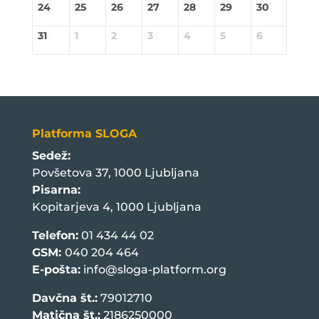
24
25
26
27
28
29
30
31
1
2
3
4
5
6
Platforma SLOGA
Sedež:
Povšetova 37, 1000 Ljubljana
Pisarna:
Kopitarjeva 4, 1000 Ljubljana
Telefon:
01 434 44 02
GSM:
040 204 464
E-pošta:
info@sloga-platform.org
Davčna št.:
79012710
Matična št.:
2186250000