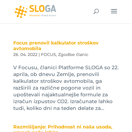
Focus prenovil kalkulator stroškov
avtomobila
26. 04. 2022
|
FOCUS
,
Zgodbe članic
V Focusu, članici Platforme SLOGA so 22.
aprila, ob dnevu Zemlje, prenovili
kalkulator stroškov avtomobila, ga
razširili za različne pogone vozil in
upoštevali najaktualnejše formule za
izračun izpustov CO2. Izračunate lahko
tudi, koliko dni na teden delate za...
Razmišljanje: Prihodnost ni naša usoda,