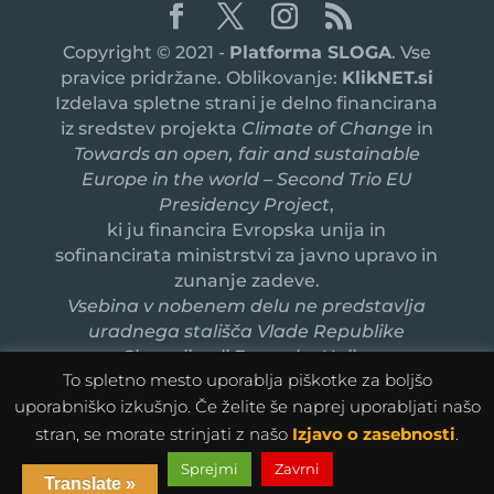
Copyright © 2021 -
Platforma SLOGA
. Vse
pravice pridržane. Oblikovanje:
KlikNET.si
Izdelava spletne strani je delno financirana
iz sredstev projekta
Climate of Change
in
Towards an open, fair and sustainable
Europe in the world – Second Trio EU
Presidency Project
,
ki ju financira Evropska unija in
sofinancirata ministrstvi za javno upravo in
zunanje zadeve.
Vsebina v nobenem delu ne predstavlja
uradnega stališča Vlade Republike
Slovenije ali Evropske Unije.
To spletno mesto uporablja piškotke za boljšo
uporabniško izkušnjo. Če želite še naprej uporabljati našo
stran, se morate strinjati z našo
Izjavo o zasebnosti
.
Sprejmi
Zavrni
Translate »