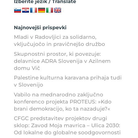
Izberite jezik / Translate
Najnovejši prispevki
Mladi v Radovljici za solidarno,
vključujočo in pravičnejšo družbo
Skupnostni prostor, ki povezuje:
delavnice ADRA Slovenija v Azilnem
domu Vič
Palestine kulturna karavana prihaja tudi
v Slovenijo
Vabilo na mednarodno zaključno
konferenco projekta PROTEUS: »Kdo
brani demokracijo, ko ta nazaduje?«
CFGC predstavitev projektov drugi
sklop: Zavod Moja mavrica – Ulica 2030:
Od lokalne do globalne soodgovornosti