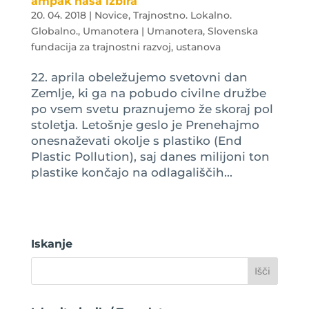
ampak naša izbira
20. 04. 2018
|
Novice
,
Trajnostno. Lokalno.
Globalno.
,
Umanotera | Umanotera, Slovenska
fundacija za trajnostni razvoj, ustanova
22. aprila obeležujemo svetovni dan
Zemlje, ki ga na pobudo civilne družbe
po vsem svetu praznujemo že skoraj pol
stoletja. Letošnje geslo je Prenehajmo
onesnaževati okolje s plastiko (End
Plastic Pollution), saj danes milijoni ton
plastike končajo na odlagališčih...
Iskanje