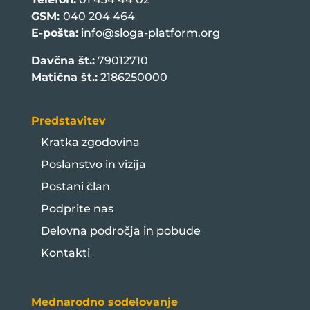
GSM:
040 204 464
E-pošta:
info@sloga-platform.org
Davčna št.:
79012710
Matična št.:
2186250000
Predstavitev
Kratka zgodovina
Poslanstvo in vizija
Postani član
Podprite nas
Delovna področja in pobude
Kontakti
Mednarodno sodelovanje