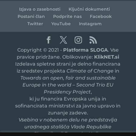
Izjava o zasebnosti
Ključni dokumenti
Postani član
Podprite nas
Facebook
Twitter
YouTube
Instagram
Copyright © 2021 -
Platforma SLOGA
. Vse
pravice pridržane. Oblikovanje:
KlikNET.si
Izdelava spletne strani je delno financirana
iz sredstev projekta
Climate of Change
in
Towards an open, fair and sustainable
Europe in the world – Second Trio EU
Presidency Project
,
ki ju financira Evropska unija in
sofinancirata ministrstvi za javno upravo in
zunanje zadeve.
Vsebina v nobenem delu ne predstavlja
uradnega stališča Vlade Republike
Slovenije ali Evropske Unije.