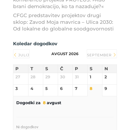
brani demokracijo, ko ta nazaduje?«
CFGC predstavitev projektov drugi
sklop: Zavod Moja mavrica – Ulica 2030:
Od lokalne do globalne soodgovornosti
Koledar dogodkov
AVGUST 2026
JULIJ
SEPTEMBER
P
T
S
Č
P
S
N
27
28
29
30
31
1
2
3
4
5
6
7
8
9
Dogodki za
8
avgust
Ni dogodkov