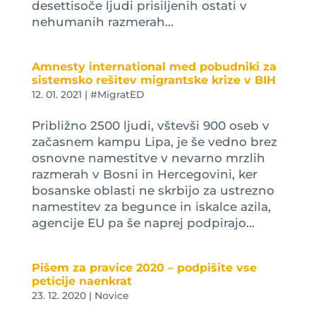
desettisoče ljudi prisiljenih ostati v
nehumanih razmerah...
Amnesty international med pobudniki za
sistemsko rešitev migrantske krize v BIH
12. 01. 2021
|
#MigratED
Približno 2500 ljudi, vštevši 900 oseb v
začasnem kampu Lipa, je še vedno brez
osnovne namestitve v nevarno mrzlih
razmerah v Bosni in Hercegovini, ker
bosanske oblasti ne skrbijo za ustrezno
namestitev za begunce in iskalce azila,
agencije EU pa še naprej podpirajo...
Pišem za pravice 2020 – podpišite vse
peticije naenkrat
23. 12. 2020
|
Novice