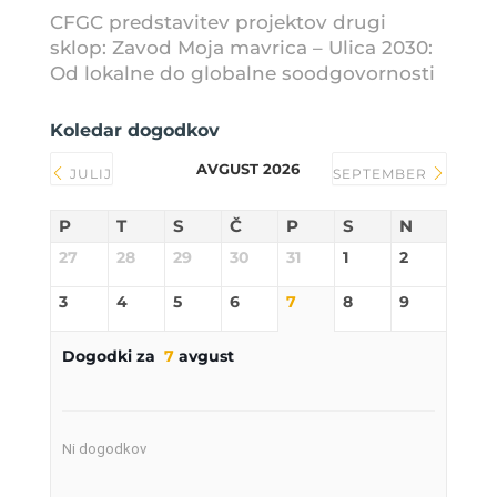
CFGC predstavitev projektov drugi
sklop: Zavod Moja mavrica – Ulica 2030:
Od lokalne do globalne soodgovornosti
Koledar dogodkov
AVGUST 2026
JULIJ
SEPTEMBER
P
T
S
Č
P
S
N
27
28
29
30
31
1
2
3
4
5
6
7
8
9
Dogodki za
7
avgust
Ni dogodkov