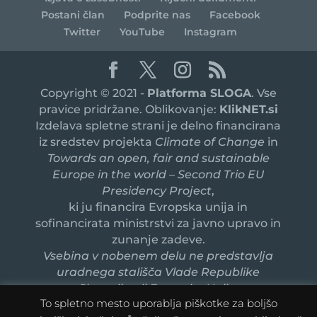
Postani član
Podprite nas
Facebook
Twitter
YouTube
Instagram
Copyright © 2021 -
Platforma SLOGA
. Vse
pravice pridržane. Oblikovanje:
KlikNET.si
Izdelava spletne strani je delno financirana
iz sredstev projekta
Climate of Change
in
Towards an open, fair and sustainable
Europe in the world – Second Trio EU
Presidency Project
,
ki ju financira Evropska unija in
sofinancirata ministrstvi za javno upravo in
zunanje zadeve.
Vsebina v nobenem delu ne predstavlja
uradnega stališča Vlade Republike
Slovenije ali Evropske Unije.
To spletno mesto uporablja piškotke za boljšo