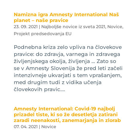
Namizna igra Amnesty International Naš
planet – naše pravice
23. 09. 2021
|
Najboljše novice iz sveta 2021
,
Novice
,
Projekt predsedovanja EU
Podnebna kriza zelo vpliva na človekove
pravice: do zdravja, varnega in zdravega
življenjskega okolja, življenja … Zato so
se v Amnesty Slovenija že pred leti začeli
intenzivneje ukvarjati s tem vprašanjem,
med drugim tudi z vidika učenja
človekovih pravic....
Amnesty International: Covid-19 najbolj
prizadel tiste, ki so že desetletja zatirani
zaradi neenakosti, zanemarjanja in zlorab
07. 04. 2021
|
Novice