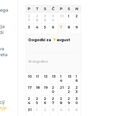
e
P
T
S
Č
P
S
N
kega
2
2
2
3
31
1
2
7
8
9
0
žja
3
4
5
6
7
8
9
di
Dogodki za
7
avgust
va
veta
Ni dogodkov
10
11
12
13
1
15
1
4
6
17
18
19
2
21
2
2
0
2
3
2
2
2
2
2
2
3
ij
4
5
6
7
8
9
0
nje
31
1
2
3
4
5
6