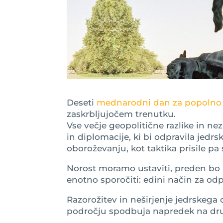
Deseti
mednarodni dan za popolno 
zaskrbljujočem trenutku.
Vse večje geopolitične razlike in n
in diplomacije, ki bi odpravila jedr
oboroževanju, kot taktika prisile pa
Norost moramo ustaviti, preden bo
enotno sporočiti: edini način za odp
Razorožitev in neširjenje jedrskega
področju spodbuja napredek na drug