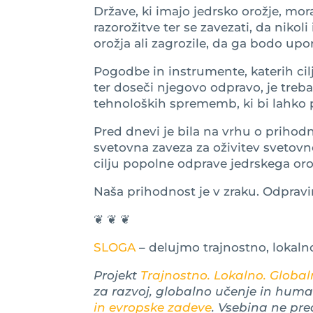
Države, ki imajo jedrsko orožje, mor
razorožitve ter se zavezati, da nik
orožja ali zagrozile, da ga bodo upor
Pogodbe in instrumente, katerih cilj
ter doseči njegovo odpravo, je treba
tehnoloških sprememb, ki bi lahko 
Pred dnevi je bila na vrhu o prihodn
svetovna zaveza za oživitev svetovn
cilju popolne odprave jedrskega oro
Naša prihodnost je v zraku. Odpravi
❦ ❦ ❦
SLOGA
– delujmo trajnostno, lokaln
Projekt
Trajnostno. Lokalno. Globaln
za razvoj, globalno učenje in hum
in evropske zadeve
. Vsebina ne pre