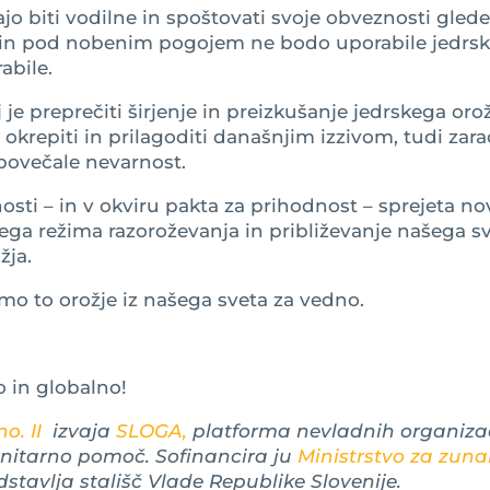
ajo biti vodilne in spoštovati svoje obveznosti gled
oli in pod nobenim pogojem ne bodo uporabile jedrs
abile.
 je preprečiti širjenje in preizkušanje jedrskega oro
 okrepiti in prilagoditi današnjim izzivom, tudi zara
povečale nevarnost.
osti – in v okviru pakta za prihodnost – sprejeta no
ega režima razoroževanja in približevanje našega s
žja.
mo to orožje iz našega sveta za vedno.
o in globalno!
o. II
izvaja
SLOGA,
platforma nevladnih organizac
anitarno pomoč. Sofinancira ju
Ministrstvo za zuna
dstavlja stališč Vlade Republike Slovenije.