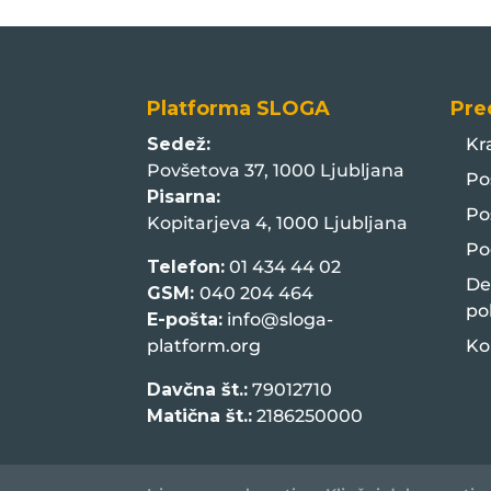
Platforma SLOGA
Pre
Sedež:
Kr
Povšetova 37, 1000 Ljubljana
Po
Pisarna:
Po
Kopitarjeva 4, 1000 Ljubljana
Po
Telefon:
01 434 44 02
De
GSM:
040 204 464
po
E-pošta:
info@sloga-
platform.org
Ko
Davčna št.:
79012710
Matična št.:
2186250000