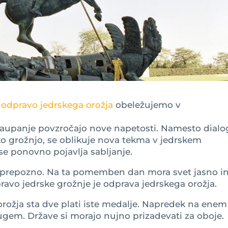
odpravo jedrskega orožja
obeležujemo v
ezaupanje povzročajo nove napetosti. Namesto dialo
sko grožnjo, se oblikuje nova tekma v jedrskem
 se ponovno pojavlja sabljanje.
 prepozno. Na ta pomemben dan mora svet jasno i
ravo jedrske grožnje je odprava jedrskega orožja.
 orožja sta dve plati iste medalje. Napredek na enem
em. Države si morajo nujno prizadevati za oboje.