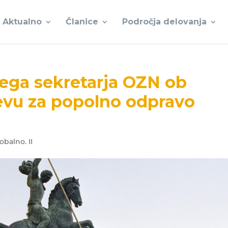
Aktualno
Članice
Področja delovanja
nega sekretarja OZN ob
u za popolno odpravo
obalno. II