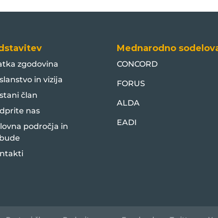
dstavitev
Mednarodno sodelov
atka zgodovina
CONCORD
slanstvo in vizija
FORUS
stani član
ALDA
dprite nas
EADI
lovna področja in
bude
ntakti