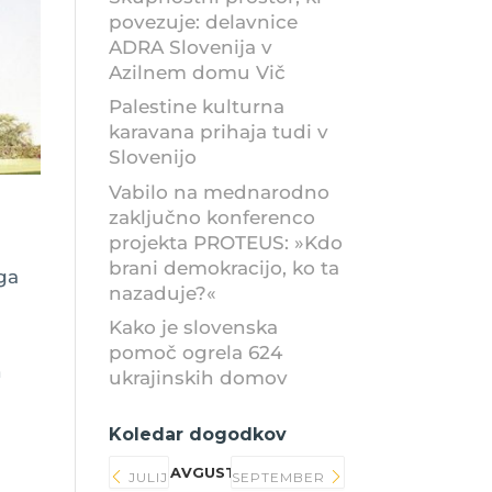
povezuje: delavnice
ADRA Slovenija v
Azilnem domu Vič
Palestine kulturna
karavana prihaja tudi v
Slovenijo
Vabilo na mednarodno
zaključno konferenco
projekta PROTEUS: »Kdo
brani demokracijo, ko ta
ga
nazaduje?«
Kako je slovenska
pomoč ogrela 624
n
ukrajinskih domov
Koledar dogodkov
AVGUST 2026
JULIJ
SEPTEMBER