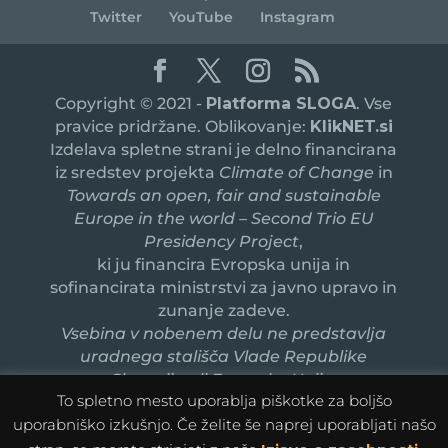
Twitter
YouTube
Instagram
Copyright © 2021 -
Platforma SLOGA
. Vse
pravice pridržane. Oblikovanje:
KlikNET.si
Izdelava spletne strani je delno financirana
iz sredstev projekta
Climate of Change
in
Towards an open, fair and sustainable
Europe in the world – Second Trio EU
Presidency Project
,
ki ju financira Evropska unija in
sofinancirata ministrstvi za javno upravo in
zunanje zadeve.
Vsebina v nobenem delu ne predstavlja
uradnega stališča Vlade Republike
Slovenije ali Evropske Unije.
To spletno mesto uporablja piškotke za boljšo
uporabniško izkušnjo. Če želite še naprej uporabljati našo