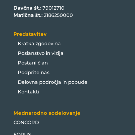
Davčna št.:
79012710
Matična št.:
2186250000
Predstavitev
Kratka zgodovina
Poslanstvo in vizija
Postani član
Podprite nas
Delovna področja in pobude
Kontakti
Mednarodno sodelovanje
CONCORD
FORUS