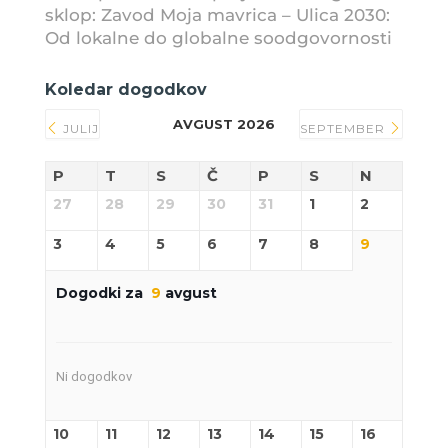
sklop: Zavod Moja mavrica – Ulica 2030:
Od lokalne do globalne soodgovornosti
Koledar dogodkov
AVGUST 2026
JULIJ
SEPTEMBER
P
T
S
Č
P
S
N
27
28
29
30
31
1
2
3
4
5
6
7
8
9
Dogodki za
9
avgust
Ni dogodkov
10
11
12
13
14
15
16