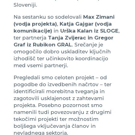
Sloveniji.
Na sestanku so sodelovali
Max Zimani
(vodja projekta)
,
Katja Gajgar (vodja
komunikacije)
in
Urška Kalan iz SLOGE
,
ter partnerja
Tanja Zvijerac in Gregor
Graf iz Rubikon GRAL
. Srečanje je
omogočilo dobro uskladitev ključnih
izhodišč ter učinkovito koordinacijo
med vsemi partnerji.
Pregledali smo celoten projekt – od
pogodbe do izvedbenih načrtov – ter
identificirali morebitna tveganja in
zagotovili usklajenost z zahtevami
projekta. Posebno pozornost smo
namenili tudi povezovanju z drugimi
tekočimi projekti ter možnostim
boljšega vključevanja članov in
nevladnega sektorja.