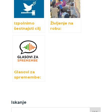
Izpolnimo
Življenje na
šestnajsti cilj
robu:
trajnostnega
Humanitarna
razvoja!
resničnost v
Sudanu
Glasovi za
spremembe:
projekt za
večje
razumevanje
MRSHP
Iskanje