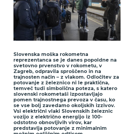
Slovenska moška rokometna
reprezentanca se je danes popoldne na
svetovno prvenstvo v rokometu, v
Zagreb, odpravila sproščeno in na
trajnosten način – z vlakom. Odločitev za
potovanje z železnico ni le praktična,
temveč tudi simbolična poteza, s katero
slovenski rokometaši izpostavljajo
pomen trajnostnega prevoza v času, ko
se vse bolj zavedamo okoljskih izzivov.
Vsi električni vlaki Slovenskih železnic
vozijo z električno energijo iz 100-
odstotno obnovljivih virov, kar
predstavlja potovanje z minimalnim
možnim ogljičnim odtisom.