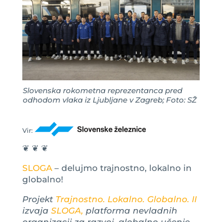
Slovenska rokometna reprezentanca pred
odhodom vlaka iz Ljubljane v Zagreb; Foto: SŽ
Vir:
❦ ❦ ❦
SLOGA
– delujmo trajnostno, lokalno in
globalno!
Projekt
Trajnostno. Lokalno. Globalno. II
izvaja
SLOGA,
platforma nevladnih