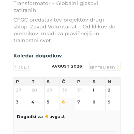
Transformator – Globalni glasovi
zatiranih
CFGC predstavitev projektov drugi
sklop: Zavod Voluntariat – Od klikov do
premikov: mladi za pravičnejši in
trajnostni svet
Koledar dogodkov
AVGUST 2026
JULIJ
SEPTEMBER
P
T
S
Č
P
S
N
27
28
29
30
31
1
2
3
4
5
6
7
8
9
Dogodki za
6
avgust