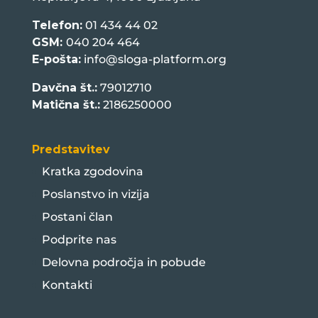
Telefon:
01 434 44 02
GSM:
040 204 464
E-pošta:
info@sloga-platform.org
Davčna št.:
79012710
Matična št.:
2186250000
Predstavitev
Kratka zgodovina
Poslanstvo in vizija
Postani član
Podprite nas
Delovna področja in pobude
Kontakti