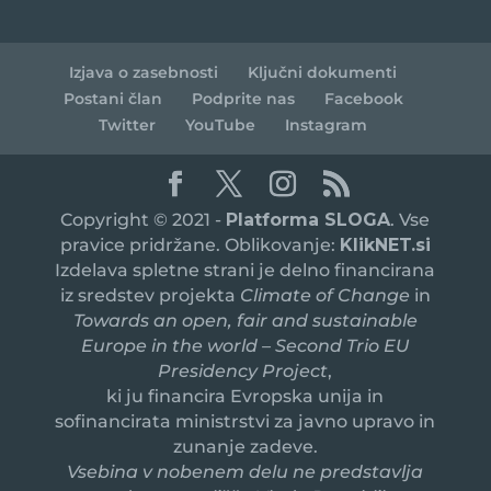
Izjava o zasebnosti
Ključni dokumenti
Postani član
Podprite nas
Facebook
Twitter
YouTube
Instagram
Copyright © 2021 -
Platforma SLOGA
. Vse
pravice pridržane. Oblikovanje:
KlikNET.si
Izdelava spletne strani je delno financirana
iz sredstev projekta
Climate of Change
in
Towards an open, fair and sustainable
Europe in the world – Second Trio EU
Presidency Project
,
ki ju financira Evropska unija in
sofinancirata ministrstvi za javno upravo in
zunanje zadeve.
Vsebina v nobenem delu ne predstavlja