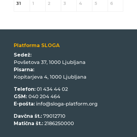
31
1
2
3
4
5
6
Platforma SLOGA
Sedež:
Povšetova 37, 1000 Ljubljana
Pisarna:
Kopitarjeva 4, 1000 Ljubljana
Telefon:
01 434 44 02
GSM:
040 204 464
E-pošta:
info@sloga-platform.org
Davčna št.:
79012710
Matična št.:
2186250000