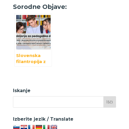
Sorodne Objave:
Slovenska
filantropija z
novimi
usposabljanji
za učitelje in
svetovalce
Iskanje
Izberite jezik / Translate