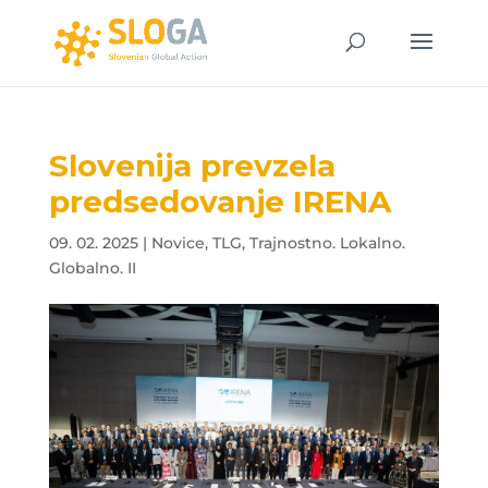
Slovenija prevzela
predsedovanje IRENA
09. 02. 2025
|
Novice
,
TLG
,
Trajnostno. Lokalno.
Globalno. II