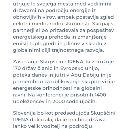
utrjuje le svojega mesta med vodilnimi
državami na področju energije iz
obnovljivih virov, ampak postavlja zgled
celotni mednarodni skupnosti. Skupaj s
partnerji si bo prizadevala za pospešitev
energetskega prehoda in zmanjšanje
emisij toplogrednih plinov v skladu z
globalnimi cilji trajnostnega razvoja.
Zasedanje Skupščine IRENA, ki združuje
170 držav članic in Evropsko unijo,
poteka danes in jutri v Abu Dabiju in je
pomembno za oblikovanje skupne vizije
energetske prihodnosti na globalni
ravni. Na konferenci je prisotnih 1400
udeležencev in 2000 sodelujočih.
Slovenija bo kot predsedujoča Skupščini
IRENA dokazala, da je majhna država
lahko velik voditelj na področju