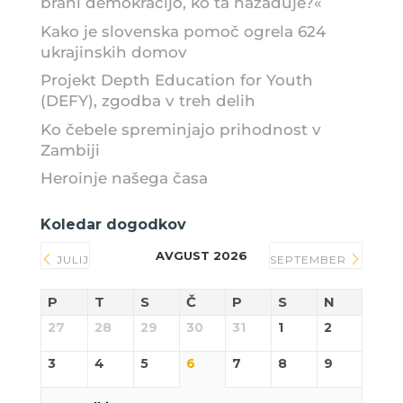
brani demokracijo, ko ta nazaduje?«
Kako je slovenska pomoč ogrela 624
ukrajinskih domov
Projekt Depth Education for Youth
(DEFY), zgodba v treh delih
Ko čebele spreminjajo prihodnost v
Zambiji
Heroinje našega časa
Koledar dogodkov
AVGUST 2026
JULIJ
SEPTEMBER
P
T
S
Č
P
S
N
27
28
29
30
31
1
2
3
4
5
6
7
8
9