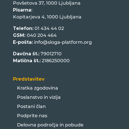
Povšetova 37, 1000 Ljubljana
Pisarna:
Kopitarjeva 4, 1000 Ljubljana
Telefon:
01 434 44 02
GSM:
040 204 464
E-pošta:
info@sloga-platform.org
Davčna št.:
79012710
Matična št.:
2186250000
Predstavitev
Kratka zgodovina
Poslanstvo in vizija
Postani član
Podprite nas
Delovna področja in pobude