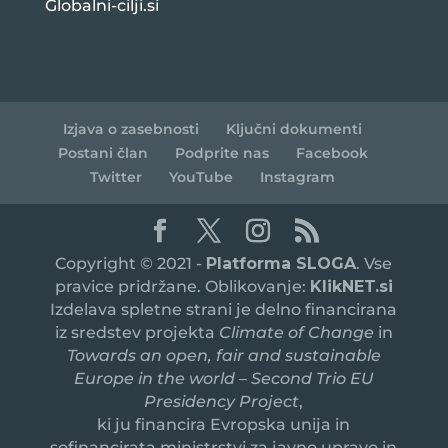
Globalni-cilji.si
Izjava o zasebnosti
Ključni dokumenti
Postani član
Podprite nas
Facebook
Twitter
YouTube
Instagram
Copyright © 2021 -
Platforma SLOGA
. Vse
pravice pridržane. Oblikovanje:
KlikNET.si
Izdelava spletne strani je delno financirana
iz sredstev projekta
Climate of Change
in
Towards an open, fair and sustainable
Europe in the world – Second Trio EU
Presidency Project
,
ki ju financira Evropska unija in
sofinancirata ministrstvi za javno upravo in