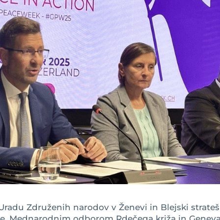
 Uradu Združenih narodov v Ženevi in Blejski strateš
ace, Mednarodnim odborom Rdečega križa in Genev