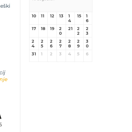
teški
10
11
12
13
1
15
1
4
6
17
18
19
2
21
2
2
0
2
3
2
2
2
2
2
2
3
4
5
6
7
8
9
0
31
1
2
3
4
5
6
ij
nje