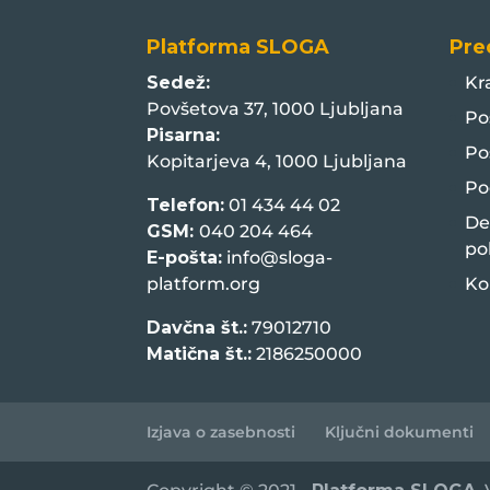
država
Platforma SLOGA
Pre
Sedež:
Kr
Povšetova 37, 1000 Ljubljana
Po
Pisarna:
Po
Kopitarjeva 4, 1000 Ljubljana
Po
Telefon:
01 434 44 02
De
GSM:
040 204 464
po
E-pošta:
info@sloga-
platform.org
Ko
Davčna št.:
79012710
Matična št.:
2186250000
Izjava o zasebnosti
Ključni dokumenti