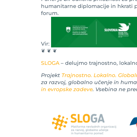
humanitarne diplomacije in hkrati pr
forum.
Vir:
❦ ❦ ❦
SLOGA
– delujmo trajnostno, lokaln
Projekt
Trajnostno. Lokalno. Globaln
za razvoj, globalno učenje in hum
in evropske zadeve
. Vsebina ne pre