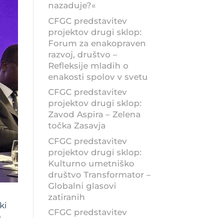
nazaduje?«
CFGC predstavitev
projektov drugi sklop:
Forum za enakopraven
razvoj, društvo –
Refleksije mladih o
enakosti spolov v svetu
CFGC predstavitev
projektov drugi sklop:
Zavod Aspira – Zelena
točka Zasavja
CFGC predstavitev
projektov drugi sklop:
Kulturno umetniško
društvo Transformator –
Globalni glasovi
zatiranih
ki
CFGC predstavitev
a