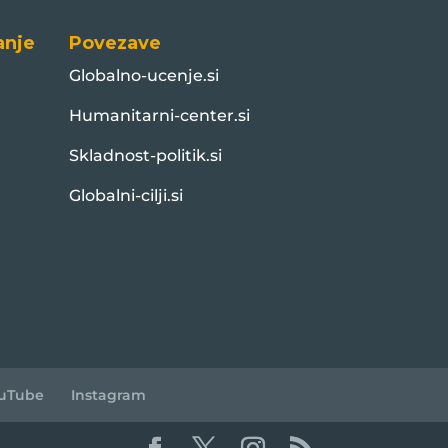
anje
Povezave
Globalno-ucenje.si
Humanitarni-center.si
Skladnost-politik.si
Globalni-cilji.si
uTube
Instagram