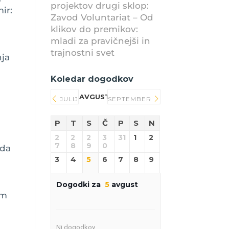
projektov drugi sklop:
ir:
Zavod Voluntariat – Od
klikov do premikov:
a
mladi za pravičnejši in
trajnostni svet
nja
Koledar dogodkov
AVGUST 2026
JULIJ
SEPTEMBER
P
T
S
Č
P
S
N
2
2
2
3
31
1
2
7
8
9
0
 da
3
4
5
6
7
8
9
Dogodki za
5
avgust
em
Ni dogodkov