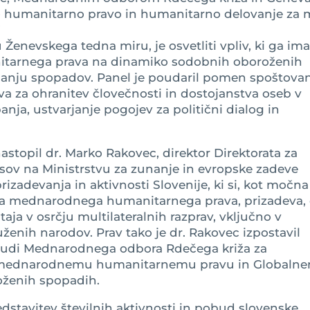
o humanitarno pravo in humanitarno delovanje za m
’
 Ženevskega tedna miru, je osvetliti vpliv, ki ga im
tarnega prava na dinamiko sodobnih oboroženih
anju spopadov. Panel je poudaril pomen spoštova
za ohranitev človečnosti in dostojanstva oseb v
nja, ustvarjanje pogojev za politični dialog in
astopil dr. Marko Rakovec, direktor Direktorata za
sov na Ministrstvu za zunanje in evropske zadeve
rizadevanja in aktivnosti Slovenije, ki si, kot močna
ja mednarodnega humanitarnega prava, prizadeva,
a v osrčju multilateralnih razprav, vključno v
enih narodov. Prav tako je dr. Rakovec izpostavil
obudi Mednarodnega odbora Rdečega križa za
ti mednarodnemu humanitarnemu pravu in Globaln
oženih spopadih.
redstavitev številnih aktivnosti in pobud slovenske