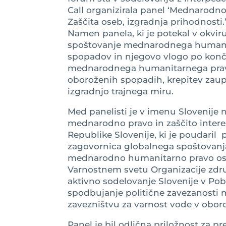
Call organizirala panel ‘Mednarodn
Zaščita oseb, izgradnja prihodnosti.
Namen panela, ki je potekal v okviru
spoštovanje mednarodnega humani
spopadov in njegovo vlogo po konč
mednarodnega humanitarnega prava 
oboroženih spopadih, krepitev zaupa
izgradnjo trajnega miru.
Med panelisti je v imenu Slovenije n
mednarodno pravo in zaščito intere
Republike Slovenije, ki je poudaril p
zagovornica globalnega spoštovan
mednarodno humanitarno pravo ostaj
Varnostnem svetu Organizacije združ
aktivno sodelovanje Slovenije v P
spodbujanje politične zavezanos
zavezništvu za varnost vode v obor
Panel je bil odlična priložnost za p