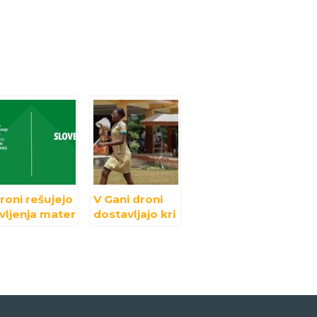
roni rešujejo
V Gani droni
ivljenja mater
dostavljajo kri
n
in cepiva
ovorojenčko
namesto
 na
orožja
adagaskarju