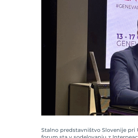
Stalno predstavništvo Slovenije pri
forum sta v sodelovanju z Interpe