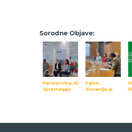
Sorodne Objave:
Partnerstva, ki
Fajon:
D
spreminjajo
Slovenija je
ž
svet – okrogla
zaradi svojega
i
miza
razvojnega in
n
platforme
humanitarneg
v
SLOGA v
a angažmaja
M
Kopru
cenjena in
ugledna