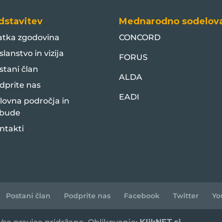
dstavitev
Mednarodno sodelov
atka zgodovina
CONCORD
slanstvo in vizija
FORUS
stani član
ALDA
dprite nas
EADI
lovna področja in
bude
ntakti
Postani član
Podprite nas
Facebook
Twitter
Yo