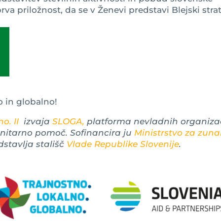
va priložnost, da se v Ženevi predstavi Blejski stra
o in globalno!
o. II
izvaja
SLOGA,
platforma nevladnih organizac
anitarno pomoč. Sofinancira ju
Ministrstvo za zuna
dstavlja stališč
Vlade Republike Slovenije
.