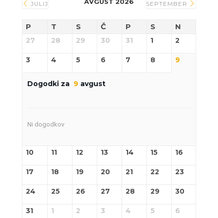
AVGUST 2026
JULIJ
SEPTEMBER
P
T
S
Č
P
S
N
27
28
29
30
31
1
2
3
4
5
6
7
8
9
Dogodki za
9
avgust
Ni dogodkov
10
11
12
13
14
15
16
17
18
19
20
21
22
23
24
25
26
27
28
29
30
31
1
2
3
4
5
6