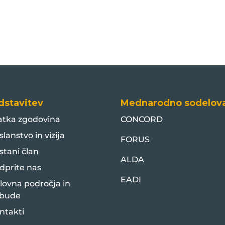
dstavitev
Mednarodno sodelov
atka zgodovina
CONCORD
slanstvo in vizija
FORUS
stani član
ALDA
dprite nas
EADI
lovna področja in
bude
ntakti