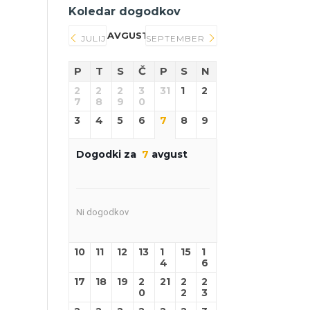
Koledar dogodkov
AVGUST 2026
JULIJ
SEPTEMBER
P
T
S
Č
P
S
N
2
2
2
3
31
1
2
7
8
9
0
3
4
5
6
7
8
9
Dogodki za
7
avgust
Ni dogodkov
10
11
12
13
1
15
1
4
6
17
18
19
2
21
2
2
0
2
3