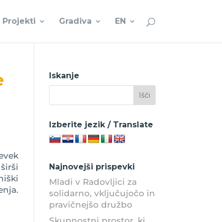
Projekti
Gradiva
EN
e
Iskanje
Izberite jezik / Translate
pevek
irši
Najnovejši prispevki
niški
Mladi v Radovljici za
enja.
solidarno, vključujočo in
pravičnejšo družbo
Skupnostni prostor, ki