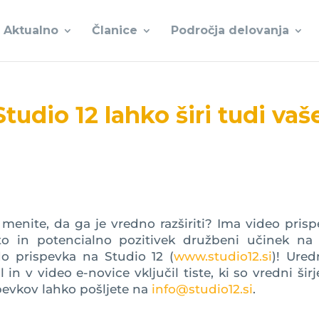
Aktualno
Članice
Področja delovanja
udio 12 lahko širi tudi vaš
 menite, da ga je vredno razširiti? Ima video pris
to in potencialno pozitivek družbeni učinek na š
do prispevka na Studio 12 (
www.studio12.si
)! Ured
in v video e-novice vključil tiste, ki so vredni širj
pevkov lahko pošljete na
info@studio12.si
.