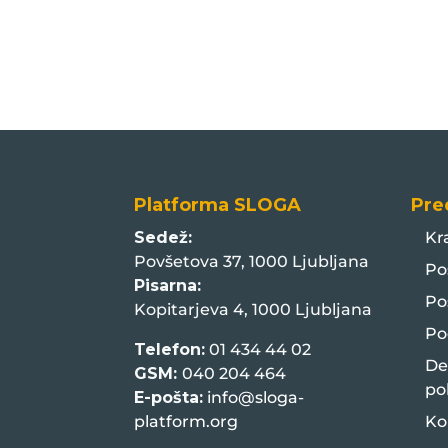
Platforma SLOGA
Pre
Sedež:
Kr
Povšetova 37, 1000 Ljubljana
Po
Pisarna:
Po
Kopitarjeva 4, 1000 Ljubljana
Po
Telefon:
01 434 44 02
De
GSM:
040 204 464
po
E-pošta:
info@sloga-
platform.org
Ko