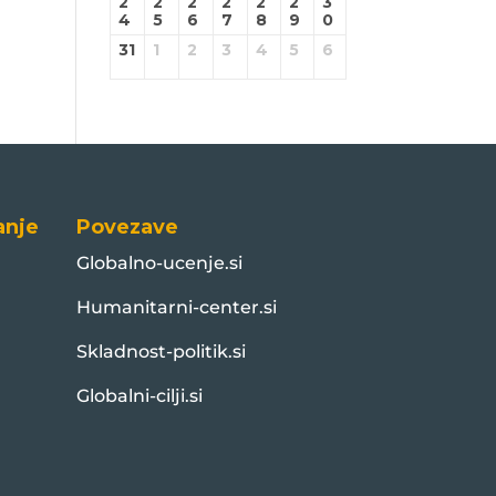
2
2
2
2
2
2
3
4
5
6
7
8
9
0
31
1
2
3
4
5
6
anje
Povezave
Globalno-ucenje.si
Humanitarni-center.si
Skladnost-politik.si
Globalni-cilji.si