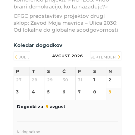
brani demokracijo, ko ta nazaduje?«
CFGC predstavitev projektov drugi
sklop: Zavod Moja mavrica – Ulica 2030:
Od lokalne do globalne soodgovornosti
Koledar dogodkov
AVGUST 2026
JULIJ
SEPTEMBER
P
T
S
Č
P
S
N
27
28
29
30
31
1
2
3
4
5
6
7
8
9
Dogodki za
9
avgust
Ni dogodkov