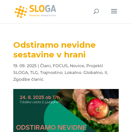
Odstiramo nevidne
sestavine v hrani
19. 09. 2025
|
Člani
,
FOCUS
,
Novice
,
Projekti
SLOGA
,
TLG
,
Trajnostno. Lokalno. Globalno. II
,
Zgodbe članic