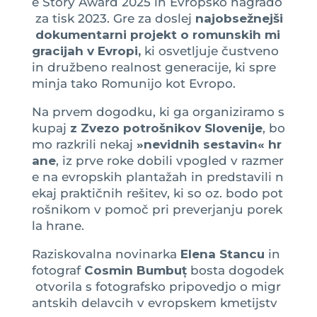
e Story Award 2025 in Evropsko nagrado
za tisk 2023. Gre za doslej
najobsežnejši
dokumentarni projekt o romunskih mi
gracijah v Evropi,
ki osvetljuje čustveno
in družbeno realnost generacije, ki spre
minja tako Romunijo kot Evropo.
Na prvem dogodku, ki ga organiziramo s
kupaj
z Zvezo potrošnikov Slovenije
, bo
mo razkrili nekaj
»nevidnih sestavin
«
hr
ane
, iz prve roke dobili vpogled v razmer
e na evropskih plantažah in predstavili n
ekaj praktičnih rešitev, ki so oz. bodo pot
rošnikom v pomoč pri preverjanju porek
la hrane.
Raziskovalna novinarka
Elena Stancu
in
fotograf
Cosmin Bumbuț
bosta dogodek
otvorila s fotografsko pripovedjo o migr
antskih delavcih v evropskem kmetijstv