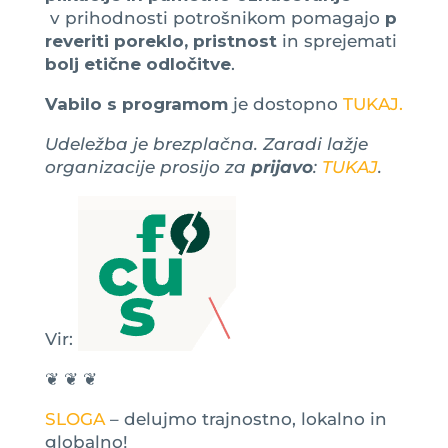
v prihodnosti potrošnikom pomagajo
p
reveriti poreklo, pristnost
in sprejemati
bolj etične odločitve
.
Vabilo s programom
je dostopno
TUKAJ.
Udeležba je brezplačna. Zaradi lažje
organizacije prosijo za
prijavo
:
TUKAJ
.
Vir:
❦ ❦ ❦
SLOGA
– delujmo trajnostno, lokalno in
globalno!