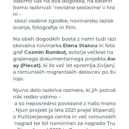
Vabimo vas na dva dogodka, na katerih
bomo razkrivali ‘nevidne sestavine’ v hra
ni –
skozi osebne zgodbe, novinarsko razisk
ovanje, fotografije in film.
Na obeh dogodkih bosta z nami tudi razi
skovalna novinarka
Elena Stancu
in foto
graf
Cosmin Bumbuț
, avtorja večkrat na
grajenega dokumentarnega projekta
Aw
ay (Plecat)
, ki že več let spremlja življenj
a romunskih migrantskih delavcev po Ev
ropi.
Njuno delo razkriva razmere, ki jih potroš
niki redko vidimo –
a so neposredno povezane z našo hrano
. Njun projekt je leta 2021 prejel štipendij
o Pulitzerjevega centra in več romunskih
nagrad ter bil nominiran za nagrado Tru