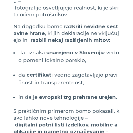
u –
fotografije osvetljujejo realnost, ki je skri
ta očem potrošnikov.
Na dogodku bomo
razkrili nevidne sest
avine hrane
, ki jih deklaracije ne vključuj
ejo in
razbili nekaj razširjenih mitov
:
da oznaka
»narejeno v Sloveniji«
vedn
o pomeni lokalno poreklo,
da
certifikat
i vedno zagotavljajo pravi
čnost in transparentnost,
in da je
evropski trg prehrane urejen
.
S praktičnim primerom bomo pokazali, k
ako lahko nove tehnologije –
digitalni potni listi izdelkov, mobilne a
plikacije in pametno označevanje
–