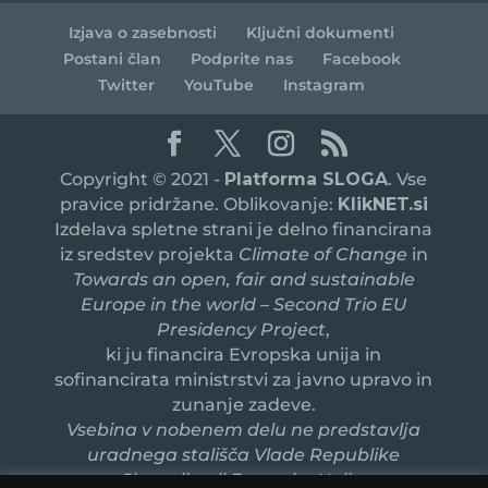
Izjava o zasebnosti
Ključni dokumenti
Postani član
Podprite nas
Facebook
Twitter
YouTube
Instagram
Copyright © 2021 -
Platforma SLOGA
. Vse
pravice pridržane. Oblikovanje:
KlikNET.si
Izdelava spletne strani je delno financirana
iz sredstev projekta
Climate of Change
in
Towards an open, fair and sustainable
Europe in the world – Second Trio EU
Presidency Project
,
ki ju financira Evropska unija in
sofinancirata ministrstvi za javno upravo in
zunanje zadeve.
Vsebina v nobenem delu ne predstavlja
uradnega stališča Vlade Republike
Slovenije ali Evropske Unije.