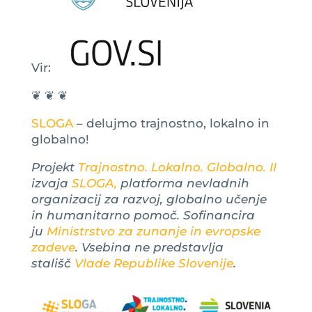
Vir:
❦ ❦ ❦
SLOGA
– delujmo trajnostno, lokalno in
globalno!
Projekt
Trajnostno. Lokalno. Globalno. II
izvaja
SLOGA,
platforma nevladnih
organizacij za razvoj, globalno učenje
in humanitarno pomoč. Sofinancira
ju
Ministrstvo za zunanje in evropske
zadeve
. Vsebina ne predstavlja
stališč
Vlade Republike Slovenije
.