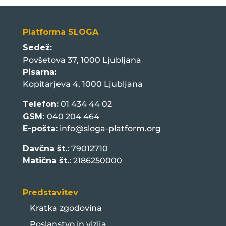
Platforma SLOGA
Sedež:
Povšetova 37, 1000 Ljubljana
Pisarna:
Kopitarjeva 4, 1000 Ljubljana
Telefon:
01 434 44 02
GSM:
040 204 464
E-pošta:
info@sloga-platform.org
Davčna št.:
79012710
Matična št.:
2186250000
Predstavitev
Kratka zgodovina
Poslanstvo in vizija