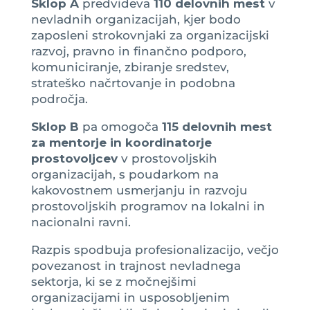
Sklop A
predvideva
110 delovnih mest
v
nevladnih organizacijah, kjer bodo
zaposleni strokovnjaki za organizacijski
razvoj, pravno in finančno podporo,
komuniciranje, zbiranje sredstev,
strateško načrtovanje in podobna
področja.
Sklop B
pa omogoča
115 delovnih mest
za mentorje in koordinatorje
prostovoljcev
v prostovoljskih
organizacijah, s poudarkom na
kakovostnem usmerjanju in razvoju
prostovoljskih programov na lokalni in
nacionalni ravni.
Razpis spodbuja profesionalizacijo, večjo
povezanost in trajnost nevladnega
sektorja, ki se z močnejšimi
organizacijami in usposobljenim