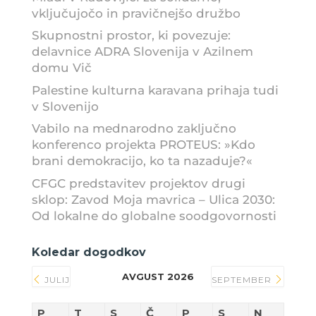
vključujočo in pravičnejšo družbo
Skupnostni prostor, ki povezuje:
delavnice ADRA Slovenija v Azilnem
domu Vič
Palestine kulturna karavana prihaja tudi
v Slovenijo
Vabilo na mednarodno zaključno
konferenco projekta PROTEUS: »Kdo
brani demokracijo, ko ta nazaduje?«
CFGC predstavitev projektov drugi
sklop: Zavod Moja mavrica – Ulica 2030:
Od lokalne do globalne soodgovornosti
Koledar dogodkov
AVGUST 2026
JULIJ
SEPTEMBER
P
T
S
Č
P
S
N