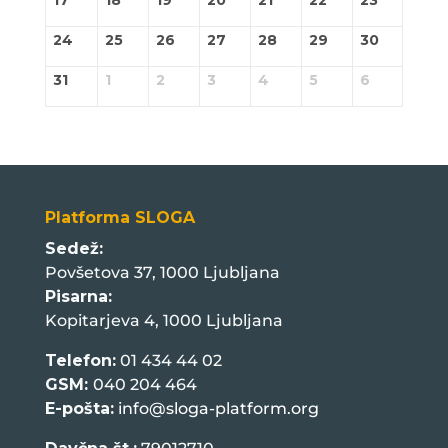
17
18
19
20
21
22
23
24
25
26
27
28
29
30
31
1
2
3
4
5
6
Platforma SLOGA
Sedež:
Povšetova 37, 1000 Ljubljana
Pisarna:
Kopitarjeva 4, 1000 Ljubljana
Telefon:
01 434 44 02
GSM:
040 204 464
E-pošta:
info@sloga-platform.org