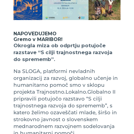
NAPOVEDUJEMO
Gremo v MARIBOR!
Okrogla miza ob odprtju potujoče
razstave “S cilji trajnostnega razvoja
do sprememb”.
Na SLOGA, platformi nevladnih
organizacij za razvoj, globalno učenje in
humanitarno pomoč smo v sklopu
projekta Trajnostno.Lokalno.Globalno II
pripravili potujočo razstavo “S cilji
trajnostnega razvoja do sprememb”, s
katero želimo ozaveščati mlade, širšo in
strokovno javnost o slovenskem
mednarodnem razvojnem sodelovanja
in humanitarni pomoči.