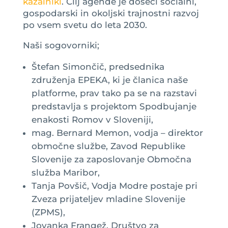
kazalniki
. Cilj agende je doseči socialni,
gospodarski in okoljski trajnostni razvoj
po vsem svetu do leta 2030.
Naši sogovorniki;
Štefan Simončič, predsednika
združenja EPEKA, ki je članica naše
platforme, prav tako pa se na razstavi
predstavlja s projektom Spodbujanje
enakosti Romov v Sloveniji,
mag. Bernard Memon, vodja – direktor
območne službe, Zavod Republike
Slovenije za zaposlovanje Območna
služba Maribor,
Tanja Povšič, Vodja Modre postaje pri
Zveza prijateljev mladine Slovenije
(ZPMS),
Jovanka Frangež, Društvo za