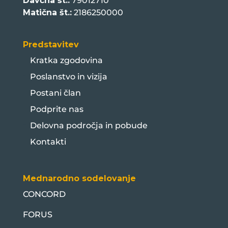
Davčna št.:
79012710
Matična št.:
2186250000
Predstavitev
Kratka zgodovina
Poslanstvo in vizija
Postani član
Podprite nas
Delovna področja in pobude
Kontakti
Mednarodno sodelovanje
CONCORD
FORUS