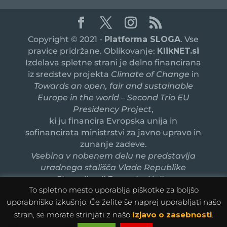
Copyright © 2021 -
Platforma SLOGA
. Vse
pravice pridržane. Oblikovanje:
KlikNET.si
Izdelava spletne strani je delno financirana
iz sredstev projekta
Climate of Change
in
Towards an open, fair and sustainable
Europe in the world – Second Trio EU
Presidency Project
,
ki ju financira Evropska unija in
sofinancirata ministrstvi za javno upravo in
zunanje zadeve.
Vsebina v nobenem delu ne predstavlja
uradnega stališča Vlade Republike
Slovenije ali Evropske Unije.
To spletno mesto uporablja piškotke za boljšo
uporabniško izkušnjo. Če želite še naprej uporabljati našo
stran, se morate strinjati z našo
Izjavo o zasebnosti
.