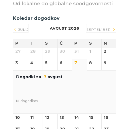
Od lokalne do globalne soodgovornosti
Koledar dogodkov
AVGUST 2026
JULIJ
SEPTEMBER
P
T
S
Č
P
S
N
27
28
29
30
31
1
2
3
4
5
6
7
8
9
Dogodki za
7
avgust
Ni dogodkov
10
11
12
13
14
15
16