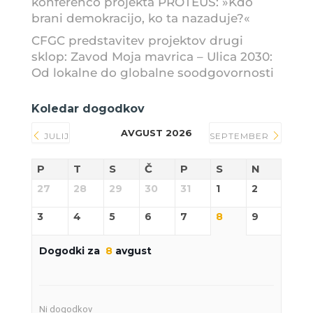
konferenco projekta PROTEUS: »Kdo
brani demokracijo, ko ta nazaduje?«
CFGC predstavitev projektov drugi
sklop: Zavod Moja mavrica – Ulica 2030:
Od lokalne do globalne soodgovornosti
Koledar dogodkov
AVGUST 2026
JULIJ
SEPTEMBER
P
T
S
Č
P
S
N
27
28
29
30
31
1
2
3
4
5
6
7
8
9
Dogodki za
8
avgust
Ni dogodkov