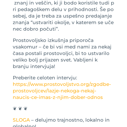
znanj in veščin, ki ji bodo koristile tudi p
ri pedagoškem delu v prihodnosti. Še po
sebej, da je treba za uspešno predajanje
znanja “ustvariti okolje, v katerem se uče
nec dobro počuti”.
Prostovoljsko izkušnja priporoča
vsakomur – če bi vsi med nami za nekaj
časa postali prostovoljci, bi to ustvarilo
veliko bolj prijazen svet. Vabljeni k
branju intervjuja!
Preberite celoten intervju:
https://www.prostovoljstvo.org/zgodbe-
prostovoljcev/lazje-nekoga-nekaj-
naucis-ce-imas-z-njim-dober-odnos
❦ ❦ ❦
SLOGA
– delujmo trajnostno, lokalno in
globalno!