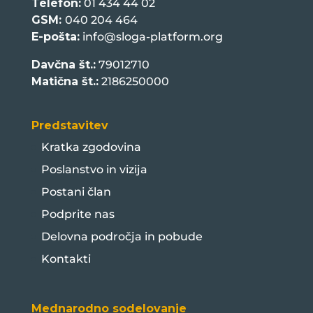
Telefon:
01 434 44 02
GSM:
040 204 464
E-pošta:
info@sloga-platform.org
Davčna št.:
79012710
Matična št.:
2186250000
Predstavitev
Kratka zgodovina
Poslanstvo in vizija
Postani član
Podprite nas
Delovna področja in pobude
Kontakti
Mednarodno sodelovanje