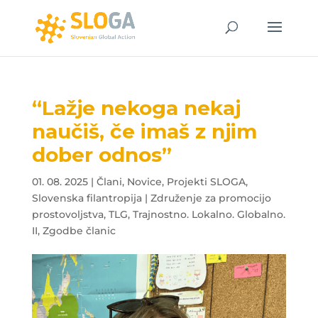
“Lažje nekoga nekaj
naučiš, če imaš z njim
dober odnos”
01. 08. 2025
|
Člani
,
Novice
,
Projekti SLOGA
,
Slovenska filantropija | Združenje za promocijo
prostovoljstva
,
TLG
,
Trajnostno. Lokalno. Globalno.
II
,
Zgodbe članic