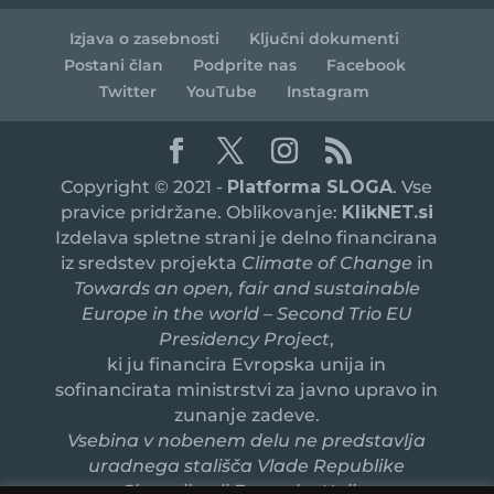
Izjava o zasebnosti
Ključni dokumenti
Postani član
Podprite nas
Facebook
Twitter
YouTube
Instagram
Copyright © 2021 -
Platforma SLOGA
. Vse
pravice pridržane. Oblikovanje:
KlikNET.si
Izdelava spletne strani je delno financirana
iz sredstev projekta
Climate of Change
in
Towards an open, fair and sustainable
Europe in the world – Second Trio EU
Presidency Project
,
ki ju financira Evropska unija in
sofinancirata ministrstvi za javno upravo in
zunanje zadeve.
Vsebina v nobenem delu ne predstavlja
uradnega stališča Vlade Republike
Slovenije ali Evropske Unije.