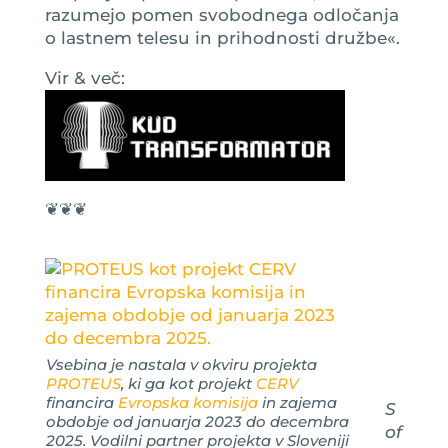
razumejo pomen svobodnega odločanja
o lastnem telesu in prihodnosti družbe«.
Vir & več:
❦❦❦
Vsebina je nastala v okviru projekta
PROTEUS
, ki ga kot projekt
CERV
financira
Evropska komisija
in zajema
S
obdobje od januarja 2023 do decembra
of
2025. Vodilni partner projekta v Sloveniji