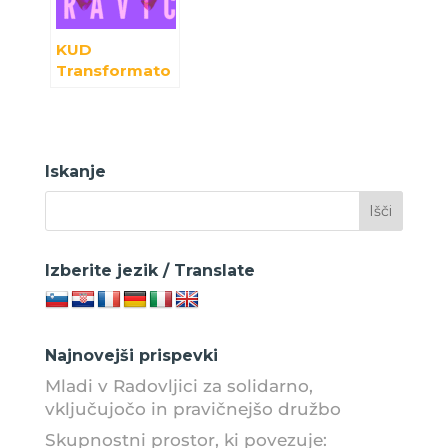
KUD
Transformato
r z mini
grantom
SLOGA krepi
glas mladih za
Iskanje
reproduktivne
pravice
Izberite jezik / Translate
Najnovejši prispevki
Mladi v Radovljici za solidarno,
vključujočo in pravičnejšo družbo
Skupnostni prostor, ki povezuje: