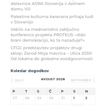
delavnice ADRA Slovenija v Azilnem
domu Vič
Palestine kulturna karavana prihaja tudi
v Slovenijo
Vabilo na mednarodno zaključno
konferenco projekta PROTEUS: »Kdo
brani demokracijo, ko ta nazaduje?«
CFGC predstavitev projektov drugi
sklop: Zavod Moja mavrica – Ulica 2030:
Od lokalne do globalne soodgovornosti
Koledar dogodkov
AVGUST 2026
JULIJ
SEPTEMBER
P
T
S
Č
P
S
N
27
28
29
30
31
1
2