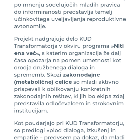
po mnenju sodelujočih mladih pravica
do informiranosti predstavlja temelj
učinkovitega uveljavljanja reproduktivne
avtonomije.
Projekt nadgrajuje delo KUD
Transformatorja v okviru programa
»Niti
ena več«
, s katerim organizacija že dalj
časa opozarja na pomen umetnosti kot
orodja družbenega dialoga in
sprememb. Skozi
zakonodajne
(metabolične) celice
so mladi aktivno
prispevali k oblikovanju konkretnih
zakonodajnih rešitev, ki jih bo ekipa zdaj
predstavila odločevalcem in strokovnim
institucijam.
Kot poudarjajo pri KUD Transformatorju,
so predlogi »plod dialoga, izkušenj in
empatije – predvsem pa dokaz, da mladi