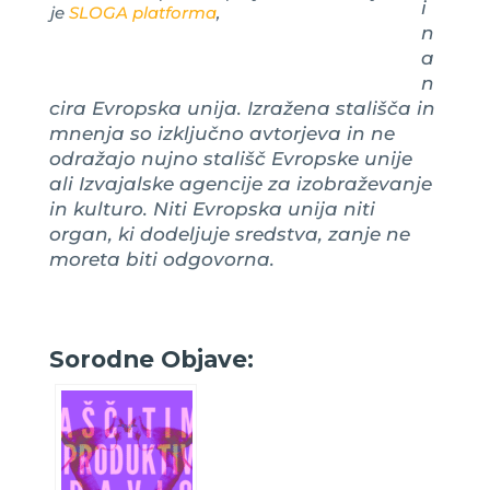
i
je
SLOGA platforma
,
n
a
n
cira Evropska unija.
I
zražena stališča in
mnenja
so izključno
avtorjeva in ne
odražajo nujno stališč Evropske unije
ali Izvajalske agencije za izobraževanje
in kulturo.
Niti Evropska unija niti
organ, ki dodeljuje sredstva, zanje ne
moreta biti odgovorna.
Sorodne Objave: