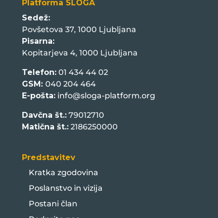
Platforma SLOGA
Sedež:
Povšetova 37, 1000 Ljubljana
Pisarna:
Kopitarjeva 4, 1000 Ljubljana
Telefon:
01 434 44 02
GSM:
040 204 464
E-pošta:
info@sloga-platform.org
Davčna št.:
79012710
Matična št.:
2186250000
Predstavitev
Kratka zgodovina
Poslanstvo in vizija
Postani član