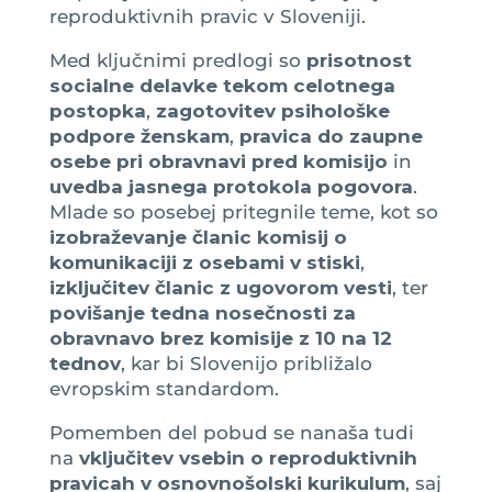
reproduktivnih pravic v Sloveniji.
Med ključnimi predlogi so
prisotnost
socialne delavke tekom celotnega
postopka
,
zagotovitev psihološke
podpore ženskam
,
pravica do zaupne
osebe pri obravnavi pred komisijo
in
uvedba jasnega protokola pogovora
.
Mlade so posebej pritegnile teme, kot so
izobraževanje članic komisij o
komunikaciji z osebami v stiski
,
izključitev članic z ugovorom vesti
, ter
povišanje tedna nosečnosti za
obravnavo brez komisije z 10 na 12
tednov
, kar bi Slovenijo približalo
evropskim standardom.
Pomemben del pobud se nanaša tudi
na
vključitev vsebin o reproduktivnih
pravicah v osnovnošolski kurikulum
, saj