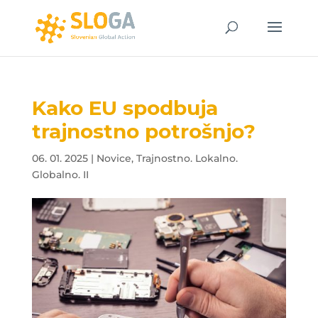
Kako EU spodbuja
trajnostno potrošnjo?
06. 01. 2025
|
Novice
,
Trajnostno. Lokalno.
Globalno. II