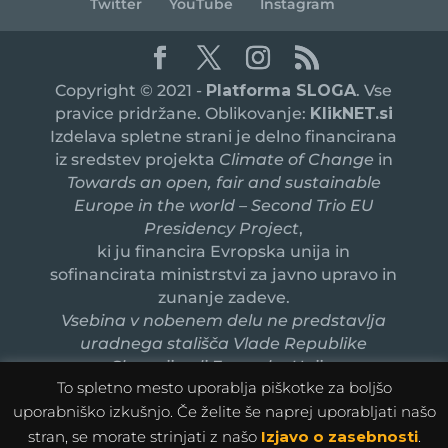
Twitter
YouTube
Instagram
Copyright © 2021 -
Platforma SLOGA
. Vse
pravice pridržane. Oblikovanje:
KlikNET.si
Izdelava spletne strani je delno financirana
iz sredstev projekta
Climate of Change
in
Towards an open, fair and sustainable
Europe in the world – Second Trio EU
Presidency Project
,
ki ju financira Evropska unija in
sofinancirata ministrstvi za javno upravo in
zunanje zadeve.
Vsebina v nobenem delu ne predstavlja
uradnega stališča Vlade Republike
Slovenije ali Evropske Unije.
To spletno mesto uporablja piškotke za boljšo
uporabniško izkušnjo. Če želite še naprej uporabljati našo
stran, se morate strinjati z našo
Izjavo o zasebnosti
.