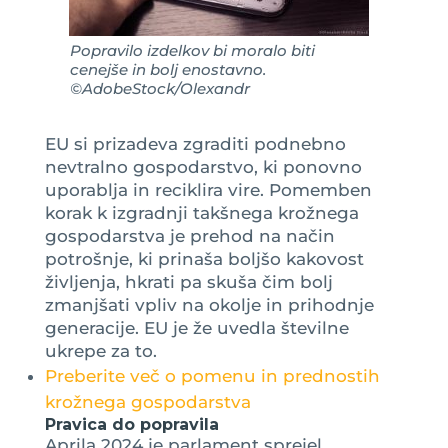
Popravilo izdelkov bi moralo biti
cenejše in bolj enostavno.
©AdobeStock/Olexandr
EU si prizadeva zgraditi podnebno
nevtralno gospodarstvo, ki ponovno
uporablja in reciklira vire. Pomemben
korak k izgradnji takšnega krožnega
gospodarstva je prehod na način
potrošnje, ki prinaša boljšo kakovost
življenja, hkrati pa skuša čim bolj
zmanjšati vpliv na okolje in prihodnje
generacije. EU je že uvedla številne
ukrepe za to.
Preberite več o pomenu in prednostih
krožnega gospodarstva
Pravica do popravila
Aprila 2024 je parlament sprejel