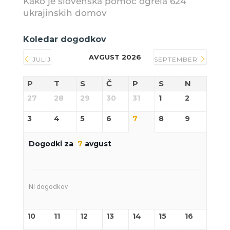
Kako je slovenska pomoč ogrela 624
ukrajinskih domov
Koledar dogodkov
AVGUST 2026
JULIJ
SEPTEMBER
P
T
S
Č
P
S
N
27
28
29
30
31
1
2
3
4
5
6
7
8
9
Dogodki za
7
avgust
Ni dogodkov
10
11
12
13
14
15
16