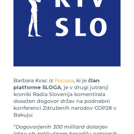
Barbara Kvac iz
Focusa
, ki je
član
platforme SLOGA
, je v drugi jutranji
kroniki Radia Slovenija komentirala
dosežen dogovor držav na podnebni
konferenci Združenih narodov COP28 v
Bakuju:
“
Dogovorjenih 300 milliard dolarjev
letno ob zaključnem besedilu potrjenih