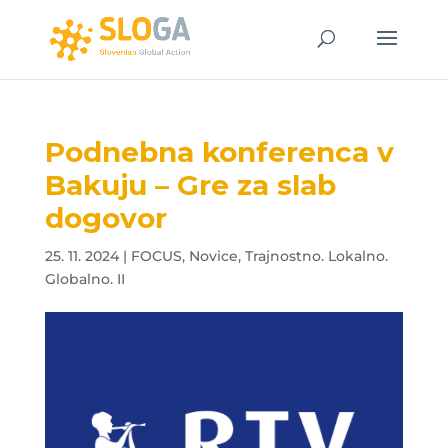
Podnebna konferenca v
Bakuju – Gre za slab
dogovor
25. 11. 2024
|
FOCUS
,
Novice
,
Trajnostno. Lokalno.
Globalno. II