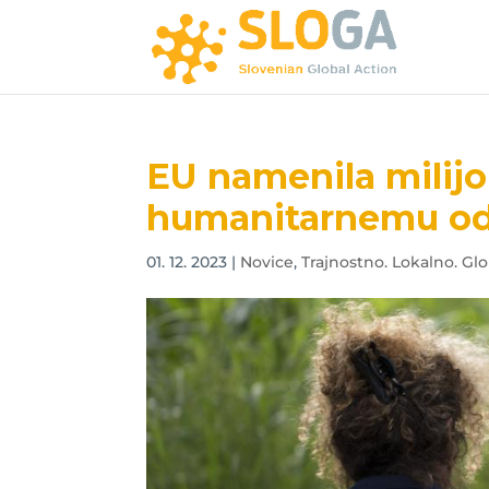
EU namenila milij
humanitarnemu odz
01. 12. 2023
|
Novice
,
Trajnostno. Lokalno. Glo