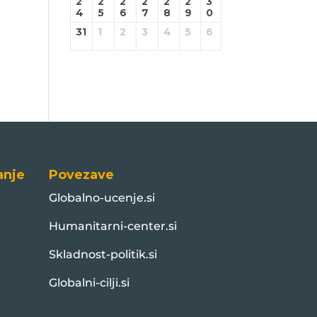
2
2
2
2
2
2
3
4
5
6
7
8
9
0
31
1
2
3
4
5
6
anje
Povezave
Globalno-ucenje.si
Humanitarni-center.si
Skladnost-politik.si
Globalni-cilji.si