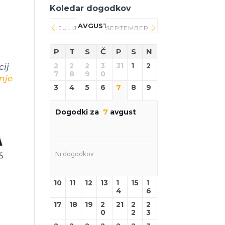
Koledar dogodkov
AVGUST 2026
JULIJ
SEPTEMBER
P
T
S
Č
P
S
N
2
2
2
3
31
1
2
ij
7
8
9
0
nje
3
4
5
6
7
8
9
Dogodki za
7
avgust
Ni dogodkov
10
11
12
13
1
15
1
4
6
17
18
19
2
21
2
2
0
2
3