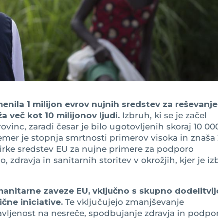
nila 1 milijon evrov nujnih sredstev za reševanje
a več kot 10 milijonov ljudi.
Izbruh, ki se je začel
rovinc, zaradi česar je bilo ugotovljenih skoraj 10 00
čemer je stopnja smrtnosti primerov visoka in znaša 
birke sredstev EU za nujne primere za podporo
dravja in sanitarnih storitev v okrožjih, kjer je i
manitarne zaveze EU, vključno s skupno dodelitvij
ične iniciative.
Te vključujejo zmanjševanje
avljenost na nesreče, spodbujanje zdravja in podpo