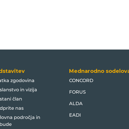
dstavitev
Mednarodno sodelov
atka zgodovina
CONCORD
slanstvo in vizija
FORUS
stani član
ALDA
dprite nas
EADI
lovna področja in
bude