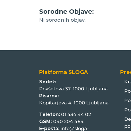
Sorodne Objave:
Ni sorodnih objav.
Platforma SLOGA
Pre
Sedež:
Kr
Povšetova 37, 1000 Ljubljana
Po
Pisarna:
Po
Kopitarjeva 4, 1000 Ljubljana
Po
Telefon:
01 434 44 02
De
GSM:
040 204 464
po
E-pošta:
info@sloga-