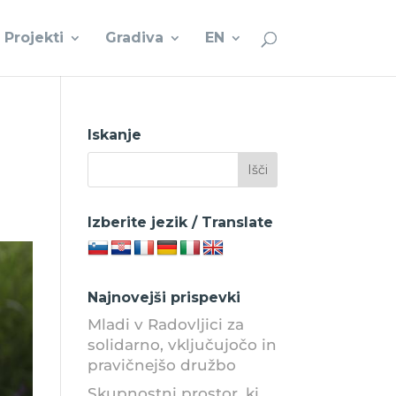
Projekti
Gradiva
EN
Iskanje
Izberite jezik / Translate
Najnovejši prispevki
Mladi v Radovljici za
solidarno, vključujočo in
pravičnejšo družbo
Skupnostni prostor, ki