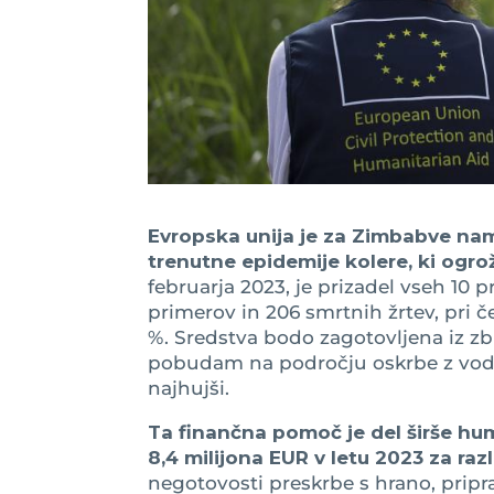
Evropska unija je za Zimbabve name
trenutne epidemije kolere, ki ogrož
februarja 2023, je prizadel vseh 10 p
primerov in 206 smrtnih žrtev, pri 
%. Sredstva bodo zagotovljena iz z
pobudam na področju oskrbe z vodo, z
najhujši.
Ta finančna pomoč je del širše hu
8,4 milijona EUR v letu 2023 za razl
negotovosti preskrbe s hrano, pripr