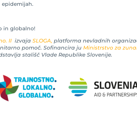
 epidemijah.
o in globalno!
o. II
izvaja
SLOGA,
platforma nevladnih organizac
anitarno pomoč. Sofinancira ju
Ministrstvo za zuna
dstavlja stališč Vlade Republike Slovenije.