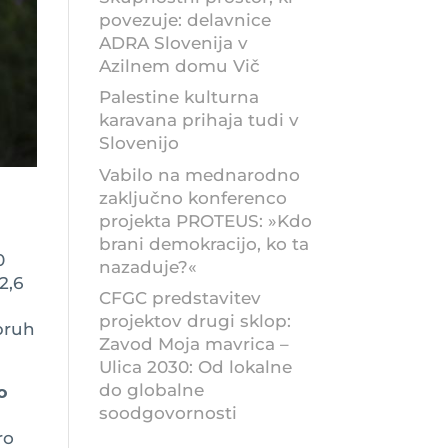
povezuje: delavnice
ADRA Slovenija v
Azilnem domu Vič
Palestine kulturna
karavana prihaja tudi v
Slovenijo
Vabilo na mednarodno
zaključno konferenco
projekta PROTEUS: »Kdo
brani demokracijo, ko ta
0
nazaduje?«
2,6
CFGC predstavitev
projektov drugi sklop:
zbruh
Zavod Moja mavrica –
Ulica 2030: Od lokalne
do globalne
o
soodgovornosti
ro