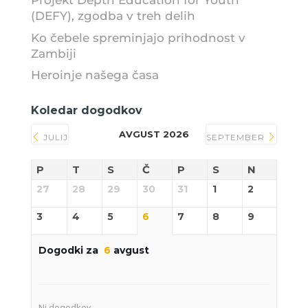
Projekt Depth Education for Youth
(DEFY), zgodba v treh delih
Ko čebele spreminjajo prihodnost v
Zambiji
Heroinje našega časa
Koledar dogodkov
AVGUST 2026
JULIJ
SEPTEMBER
P
T
S
Č
P
S
N
27
28
29
30
31
1
2
3
4
5
6
7
8
9
Dogodki za
6
avgust
Ni dogodkov