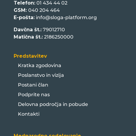
Telefon:
01 434 44 02
GSM:
040 204 464
E-pošta:
info@sloga-platform.org
Davčna št.:
79012710
Matična št.:
2186250000
Predstavitev
Kratka zgodovina
Poslanstvo in vizija
Postani član
Podprite nas
Delovna področja in pobude
Kontakti
Mednarodno sodelovanje