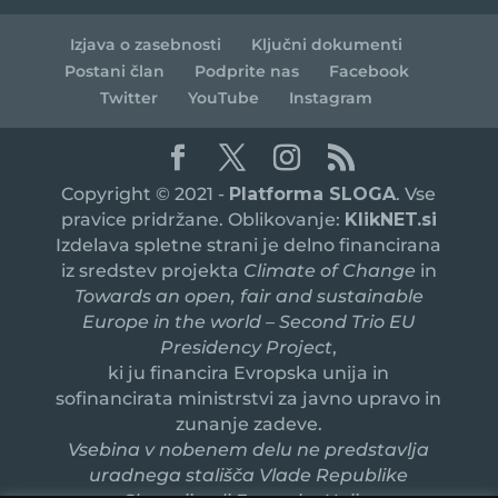
Izjava o zasebnosti
Ključni dokumenti
Postani član
Podprite nas
Facebook
Twitter
YouTube
Instagram
Copyright © 2021 -
Platforma SLOGA
. Vse
pravice pridržane. Oblikovanje:
KlikNET.si
Izdelava spletne strani je delno financirana
iz sredstev projekta
Climate of Change
in
Towards an open, fair and sustainable
Europe in the world – Second Trio EU
Presidency Project
,
ki ju financira Evropska unija in
sofinancirata ministrstvi za javno upravo in
zunanje zadeve.
Vsebina v nobenem delu ne predstavlja
uradnega stališča Vlade Republike