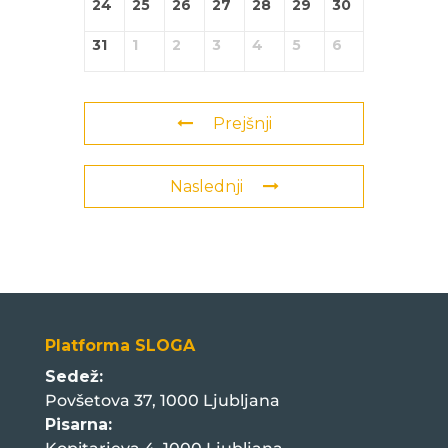
24
25
26
27
28
29
30
31
1
2
3
4
5
6
Prejšnji
Naslednji
Platforma SLOGA
Sedež:
Povšetova 37, 1000 Ljubljana
Pisarna: