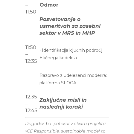
–
Odmor
11:50
Posvetovanje o
usmeritvah za zasebni
sektor v MRS in MHP
11:50
•
Identifikacija ključnih področij
–
Etičnega kodeksa
12:35
Razpravo z udeleženci moderira:
platforma SLOGA
12:35
Zaključne misli in
–
naslednji koraki
12:45
Dogodek bo potekal v okviru projekta
»
CE Responsible, sustainable model to