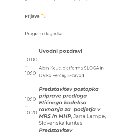
Prijava
TU
Program dogodka:
Uvodni pozdravi
10:00
–
Albin Keuc, platforma SLOGA in
10:10
Darko Ferčej, E-zavod
Predstavitev postopka
priprave predloga
10:10
Etičnega kodeksa
–
ravnanja za podjetja v
10:20
MRS in MHP
, Jana Lampe,
Slovenska karitas
Predstavitev