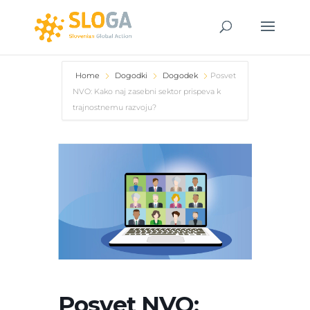
Home
Dogodki
Dogodek
Posvet
NVO: Kako naj zasebni sektor prispeva k
trajnostnemu razvoju?
Posvet NVO: