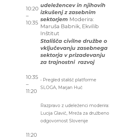
udeležencev in njihovih
10:20
izkušenj z zasebnim
–
sektorjem
Moderira:
10:35
Maruša Babnik, Ekvilib
Inštitut
Stališča civilne družbe o
vključevanju zasebnega
sektorja v prizadevanju
za trajnostni razvoj
10:35
•
Pregled stališč platforme
–
SLOGA, Marjan Huč
11:20
Razpravo z udeleženci moderira:
Lucija Glavič, Mreža za družbeno
odgovornost Slovenije
11:20