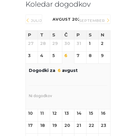
Koledar dogodkov
AVGUST 2026
JULIJ
SEPTEMBER
P
T
S
Č
P
S
N
27
28
29
30
31
1
2
3
4
5
6
7
8
9
Dogodki za
6
avgust
Ni dogodkov
10
11
12
13
14
15
16
17
18
19
20
21
22
23