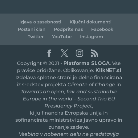
Izjava o zasebnosti
Ključni dokumenti
Postani član
Podprite nas
Facebook
Twitter
YouTube
Instagram
Copyright © 2021 -
Platforma SLOGA
. Vse
pravice pridržane. Oblikovanje:
KlikNET.si
Izdelava spletne strani je delno financirana
iz sredstev projekta
Climate of Change
in
Towards an open, fair and sustainable
Europe in the world – Second Trio EU
Presidency Project
,
ki ju financira Evropska unija in
sofinancirata ministrstvi za javno upravo in
zunanje zadeve.
Vsebina v nobenem delu ne predstavlja