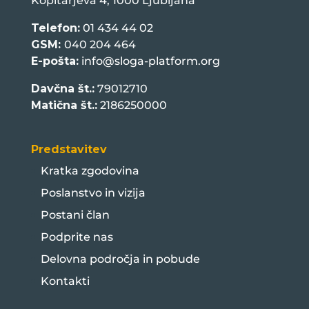
Kopitarjeva 4, 1000 Ljubljana
Telefon:
01 434 44 02
GSM:
040 204 464
E-pošta:
info@sloga-platform.org
Davčna št.:
79012710
Matična št.:
2186250000
Predstavitev
Kratka zgodovina
Poslanstvo in vizija
Postani član
Podprite nas
Delovna področja in pobude
Kontakti