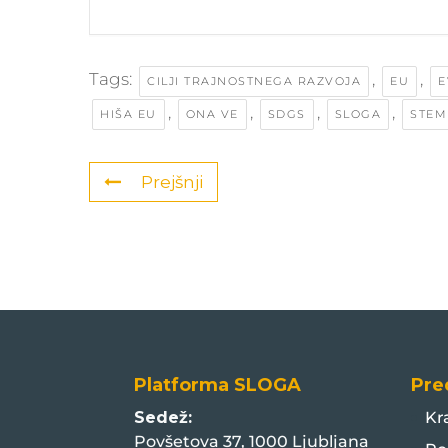
Tags:
,
,
CILJI TRAJNOSTNEGA RAZVOJA
EU
E
,
,
,
,
HIŠA EU
ONA VE
SDGS
SLOGA
STEM
Prejšnji
Platforma SLOGA
Pre
Sedež:
Kr
Povšetova 37, 1000 Ljubljana