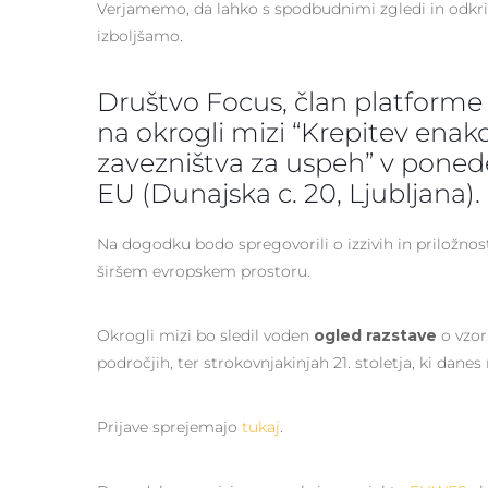
Verjamemo, da lahko s spodbudnimi zgledi in odkrit
izboljšamo.
Društvo Focus
, član platform
na okrogli mizi “
Krepitev enako
zavezništva za uspeh
” v poned
EU
(
Dunajska c. 20, Ljubljana
).
Na dogodku bodo spregovorili o izzivih in priložnosti
širšem evropskem prostoru.
Okrogli mizi bo sledil voden
ogled
razstave
o vzorn
področjih, ter strokovnjakinjah 21. stoletja, ki dane
Prijave sprejemajo
tukaj
.