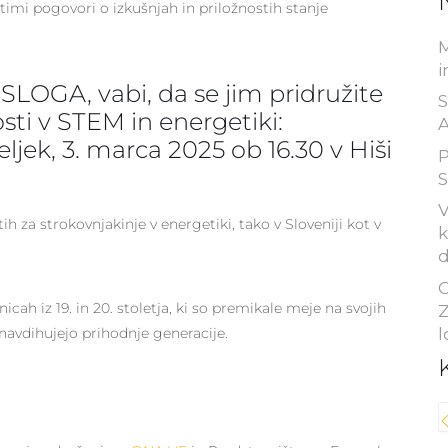
imi pogovori o izkušnjah in priložnostih stanje
M
i
e
SLOGA
, vabi, da se jim pridružite
S
sti v STEM in energetiki:
A
eljek, 3. marca 2025 ob 16.30 v
Hiši
P
S
V
h za strokovnjakinje v energetiki, tako v Sloveniji kot v
k
d
C
icah iz 19. in 20. stoletja, ki so premikale meje na svojih
Z
l
s navdihujejo prihodnje generacije.