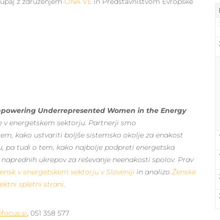
kupaj z združenjem
ONA VE
in Predstavništvom Evropske
powering Underrepresented Women in the Energy
e v energetskem sektorju.
Partnerji smo
em, kako ustvariti boljše sistemsko okolje za enakost
, pa tudi o tem, kako najbolje podpreti energetska
 naprednih ukrepov za reševanje neenakosti spolov. Prav
ensk v energetskem sektorju v Sloveniji
in analizo
Ženske
ektni spletni strani
.
focus.si
,
051 358 577