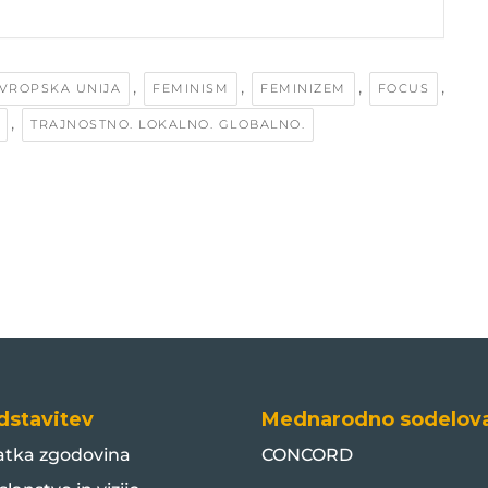
,
,
,
,
VROPSKA UNIJA
FEMINISM
FEMINIZEM
FOCUS
,
TRAJNOSTNO. LOKALNO. GLOBALNO.
dstavitev
Mednarodno sodelov
atka zgodovina
CONCORD