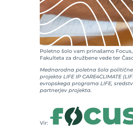
Poletno šolo vam prinašamo Focus, U
Fakulteta za družbene vede ter Časop
Mednarodna poletna šola politične 
projekta
LIFE IP CARE4CLIMATE (LIFE
evropskega programa LIFE, sredst
partnerjev projekta.
Vir: