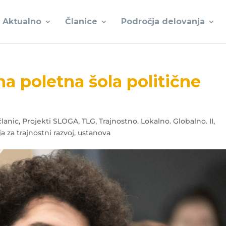
Aktualno
Članice
Področja delovanja
a poletna šola politične
članic
,
Projekti SLOGA
,
TLG
,
Trajnostno. Lokalno. Globalno. II
,
 za trajnostni razvoj, ustanova