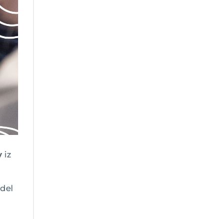
v
iz
 del