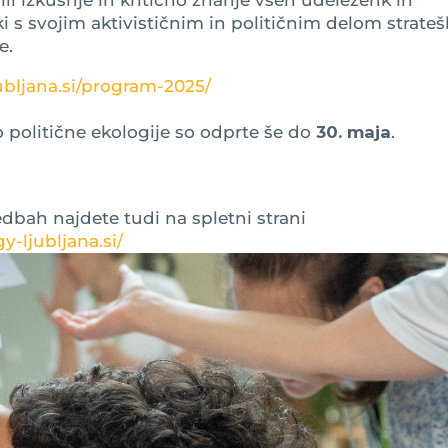
 ki s svojim aktivističnim in političnim delom strate
e.
ubljana.si/program-2025/
 politične ekologije so odprte še do
30. maja
.
vedbah najdete tudi na spletni strani
y-ljubljana.si/