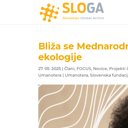
Bliža se Mednarodn
ekologije
27. 05. 2025
|
Člani
,
FOCUS
,
Novice
,
Projekti 
Umanotera | Umanotera, Slovenska fundacija