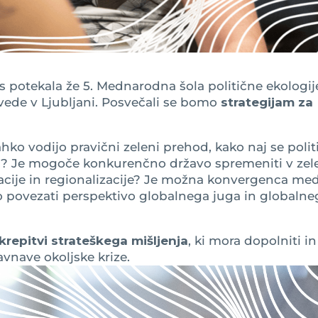
s potekala že 5. Mednarodna šola politične ekologij
 vede v Ljubljani. Posvečali se bomo
strategijam za
ahko vodijo pravični zeleni prehod, kako naj se poli
oč? Je mogoče konkurenčno državo spremeniti v zel
zacije in regionalizacije? Je možna konvergenca me
 povezati perspektivo globalnega juga in globalne
krepitvi strateškega mišljenja
, ki mora dopolniti in
avnave okoljske krize.