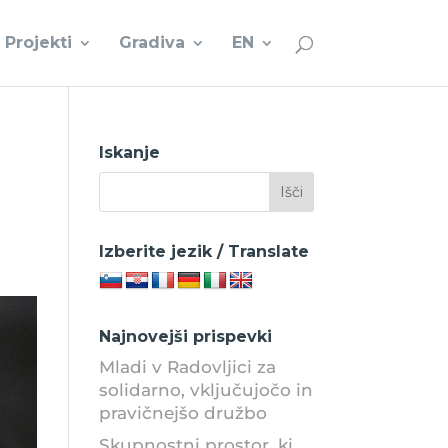
Projekti
Gradiva
EN
Iskanje
Izberite jezik / Translate
Najnovejši prispevki
Mladi v Radovljici za
solidarno, vključujočo in
pravičnejšo družbo
Skupnostni prostor, ki