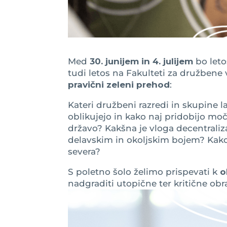
Med
30. junijem in 4. julijem
bo leto
tudi letos na Fakulteti za družbene
pravični zeleni prehod
:
Kateri družbeni razredi in skupine l
oblikujejo in kako naj pridobijo m
državo? Kakšna je vloga decentrali
delavskim in okoljskim bojem? Kako
severa?
S poletno šolo želimo prispevati k
o
nadgraditi utopične ter kritične obr