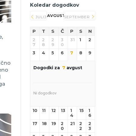
Koledar dogodkov
AVGUST 2026
JULIJ
SEPTEMBER
P
T
S
Č
P
S
N
e,
2
2
2
3
31
1
2
7
8
9
0
3
4
5
6
7
8
9
tično
Dogodki za
7
avgust
eno
d
ga
Ni dogodkov
10
11
12
13
1
15
1
4
6
17
18
19
2
21
2
2
0
2
3