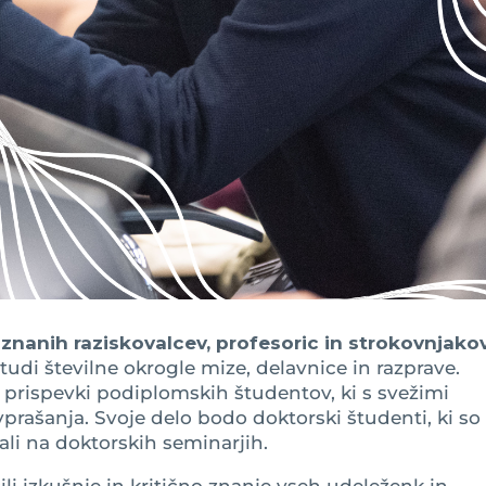
riznanih raziskovalcev, profesoric in strokovnjako
udi številne okrogle mize, delavnice in razprave.
prispevki podiplomskih študentov, ki s svežimi
prašanja. Svoje delo bodo doktorski študenti, ki so
ali na doktorskih seminarjih.
li izkušnje in kritično znanje vseh udeleženk in