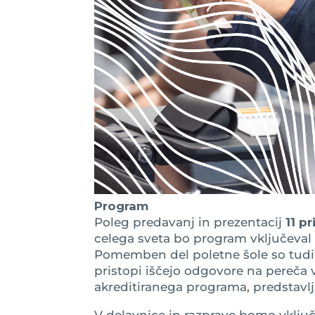
Program
Poleg predavanj in prezentacij
11 p
celega sveta bo program vključeval t
Pomemben del poletne šole so tudi 
pristopi iščejo odgovore na pereča v
akreditiranega programa, predstavlj
V delavnice in razprave bomo vključi