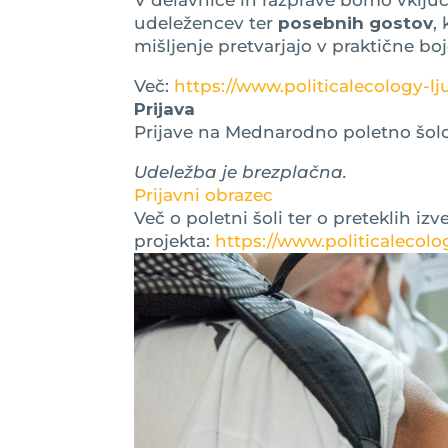
udeležencev ter
posebnih gostov
,
mišljenje pretvarjajo v praktične boj
Več:
https://www.politicalecology-lj
Prijava
Prijave na Mednarodno poletno šolo
Udeležba je brezplačna.
Prijavni obrazec
Več o poletni šoli ter o preteklih iz
projekta:
https://www.politicalecolog