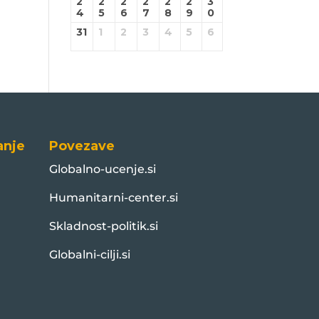
2
2
2
2
2
2
3
4
5
6
7
8
9
0
31
1
2
3
4
5
6
anje
Povezave
Globalno-ucenje.si
Humanitarni-center.si
Skladnost-politik.si
Globalni-cilji.si