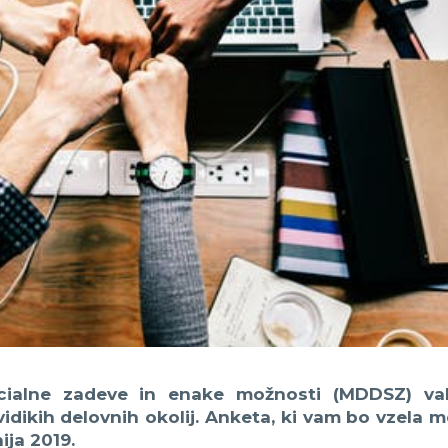
socialne zadeve in enake možnosti (MDDSZ) va
idikih delovnih okolij. Anketa, ki vam bo vzela 
ija 2019.