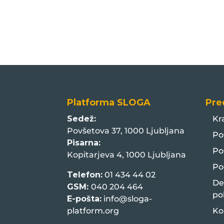
Platforma SLOGA
Pre
Sedež:
Kr
Povšetova 37, 1000 Ljubljana
Po
Pisarna:
Po
Kopitarjeva 4, 1000 Ljubljana
Po
Telefon:
01 434 44 02
De
GSM:
040 204 464
po
E-pošta:
info@sloga-
platform.org
Ko