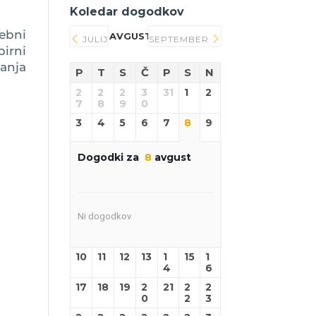
Koledar dogodkov
ebni
AVGUST 2026
JULIJ
SEPTEMBER
birni
anja
P
T
S
Č
P
S
N
2
2
2
3
31
1
2
7
8
9
0
3
4
5
6
7
8
9
Dogodki za
8
avgust
Ni dogodkov
10
11
12
13
1
15
1
4
6
17
18
19
2
21
2
2
0
2
3