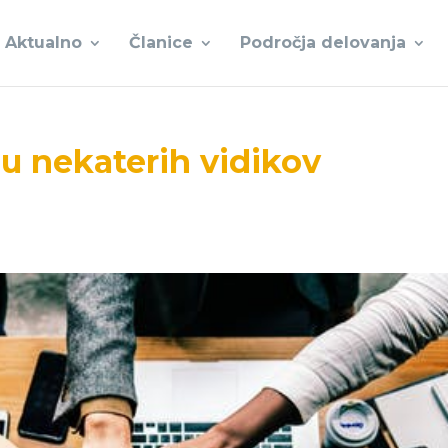
Aktualno
Članice
Področja delovanja
u nekaterih vidikov