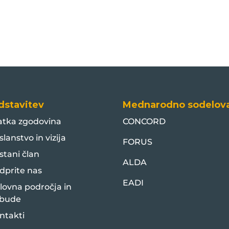
dstavitev
Mednarodno sodelov
atka zgodovina
CONCORD
slanstvo in vizija
FORUS
stani član
ALDA
dprite nas
EADI
lovna področja in
bude
ntakti