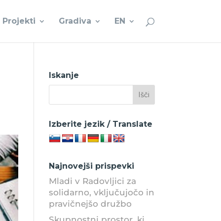
Projekti
Gradiva
EN
Iskanje
Izberite jezik / Translate
Najnovejši prispevki
Mladi v Radovljici za
solidarno, vključujočo in
pravičnejšo družbo
Skupnostni prostor, ki