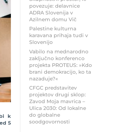
povezuje: delavnice
ADRA Slovenija v
Azilnem domu Vič
Palestine kulturna
karavana prihaja tudi v
Slovenijo
Vabilo na mednarodno
zaključno konferenco
projekta PROTEUS: »Kdo
brani demokracijo, ko ta
nazaduje?«
CFGC predstavitev
projektov drugi sklop:
Zavod Moja mavrica –
Ulica 2030: Od lokalne
do globalne
bi k
soodgovornosti
med 5