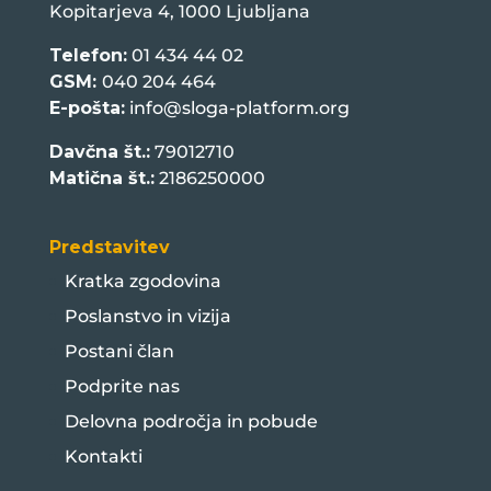
Kopitarjeva 4, 1000 Ljubljana
Telefon:
01 434 44 02
GSM:
040 204 464
E-pošta:
info@sloga-platform.org
Davčna št.:
79012710
Matična št.:
2186250000
Predstavitev
Kratka zgodovina
Poslanstvo in vizija
Postani član
Podprite nas
Delovna področja in pobude
Kontakti