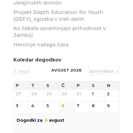
ukrajinskih domov
Projekt Depth Education for Youth
(DEFY), zgodba v treh delih
Ko čebele spreminjajo prihodnost v
Zambiji
Heroinje našega časa
Koledar dogodkov
AVGUST 2026
JULIJ
SEPTEMBER
P
T
S
Č
P
S
N
27
28
29
30
31
1
2
3
4
5
6
7
8
9
Dogodki za
6
avgust