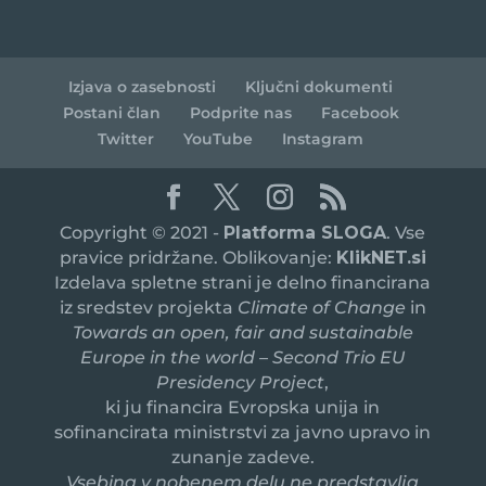
Izjava o zasebnosti
Ključni dokumenti
Postani član
Podprite nas
Facebook
Twitter
YouTube
Instagram
Copyright © 2021 -
Platforma SLOGA
. Vse
pravice pridržane. Oblikovanje:
KlikNET.si
Izdelava spletne strani je delno financirana
iz sredstev projekta
Climate of Change
in
Towards an open, fair and sustainable
Europe in the world – Second Trio EU
Presidency Project
,
ki ju financira Evropska unija in
sofinancirata ministrstvi za javno upravo in
zunanje zadeve.
Vsebina v nobenem delu ne predstavlja