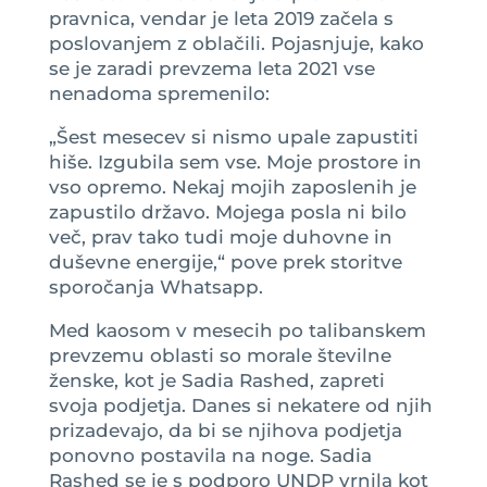
pravnica, vendar je leta 2019 začela s
poslovanjem z oblačili. Pojasnjuje, kako
se je zaradi prevzema leta 2021 vse
nenadoma spremenilo:
„Šest mesecev si nismo upale zapustiti
hiše. Izgubila sem vse. Moje prostore in
vso opremo. Nekaj mojih zaposlenih je
zapustilo državo. Mojega posla ni bilo
več, prav tako tudi moje duhovne in
duševne energije,“ pove prek storitve
sporočanja Whatsapp.
Med kaosom v mesecih po talibanskem
prevzemu oblasti so morale številne
ženske, kot je Sadia Rashed, zapreti
svoja podjetja. Danes si nekatere od njih
prizadevajo, da bi se njihova podjetja
ponovno postavila na noge. Sadia
Rashed se je s podporo UNDP vrnila kot