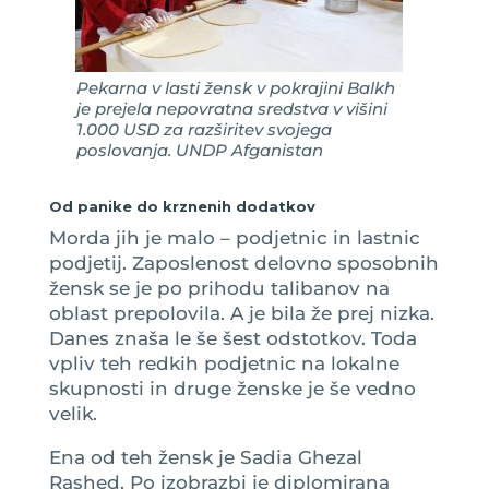
Pekarna v lasti žensk v pokrajini Balkh
je prejela nepovratna sredstva v višini
1.000 USD za razširitev svojega
poslovanja. UNDP Afganistan
Od panike do krznenih dodatkov
Morda jih je malo – podjetnic in lastnic
podjetij. Zaposlenost delovno sposobnih
žensk se je po prihodu talibanov na
oblast prepolovila. A je bila že prej nizka.
Danes znaša le še šest odstotkov. Toda
vpliv teh redkih podjetnic na lokalne
skupnosti in druge ženske je še vedno
velik.
Ena od teh žensk je Sadia Ghezal
Rashed. Po izobrazbi je diplomirana