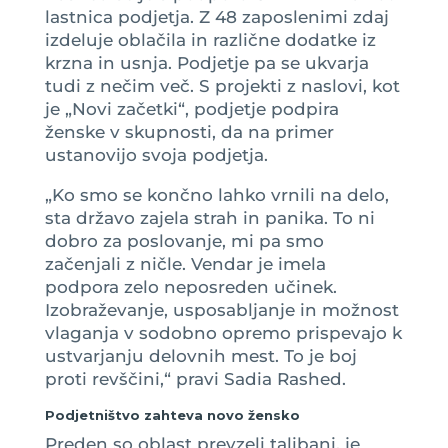
lastnica podjetja. Z 48 zaposlenimi zdaj
izdeluje oblačila in različne dodatke iz
krzna in usnja. Podjetje pa se ukvarja
tudi z nečim več. S projekti z naslovi, kot
je „Novi začetki“, podjetje podpira
ženske v skupnosti, da na primer
ustanovijo svoja podjetja.
„Ko smo se končno lahko vrnili na delo,
sta državo zajela strah in panika. To ni
dobro za poslovanje, mi pa smo
začenjali z ničle. Vendar je imela
podpora zelo neposreden učinek.
Izobraževanje, usposabljanje in možnost
vlaganja v sodobno opremo prispevajo k
ustvarjanju delovnih mest. To je boj
proti revščini,“ pravi Sadia Rashed.
Podjetništvo zahteva novo žensko
Preden so oblast prevzeli talibani, je