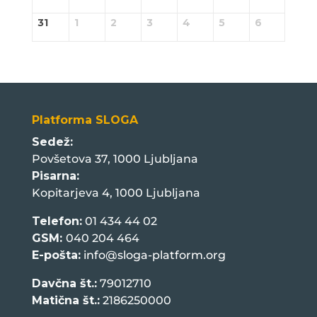
31
1
2
3
4
5
6
Platforma SLOGA
Sedež:
Povšetova 37, 1000 Ljubljana
Pisarna:
Kopitarjeva 4, 1000 Ljubljana
Telefon:
01 434 44 02
GSM:
040 204 464
E-pošta:
info@sloga-platform.org
Davčna št.:
79012710
Matična št.:
2186250000