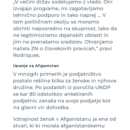
„V večini držav sodelujemo z vlado. Oni
izvajajo programe, mi zagotavljamo
tehnično podporo in tako naprej … V
tem političnem okolju se moramo
obrniti neposredno na skupnost, tako da
ne legitimiziramo dejanskih oblasti in
jim ne prenašamo sredstev. Ohranjamo
načela ZN o človekovih pravicah,“ pravi
Rodriques.
Upanje za Afganistan
V mnogih primerih je podjetništvo
postalo rešilna bilka za ženske in njihove
družine. Po podatkih iz poročila UNDP
se kar 80 odstotkov anketiranih
podjetnic zanaša na svoje podjetje kot
na glavni vir dohodka.
Vztrajnost žensk v Afganistanu je ena od
stvari, ki bi morala afganistanskemu