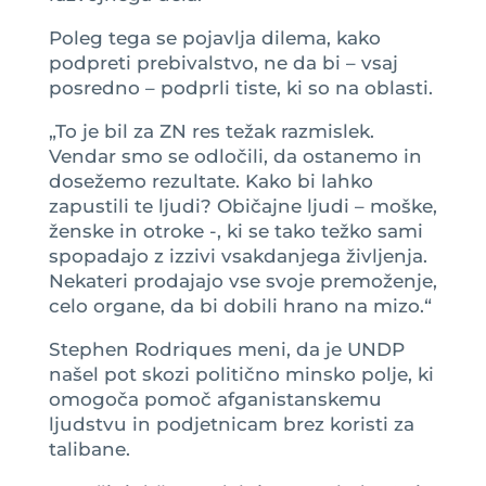
Poleg tega se pojavlja dilema, kako
podpreti prebivalstvo, ne da bi – vsaj
posredno – podprli tiste, ki so na oblasti.
„To je bil za ZN res težak razmislek.
Vendar smo se odločili, da ostanemo in
dosežemo rezultate. Kako bi lahko
zapustili te ljudi? Običajne ljudi – moške,
ženske in otroke -, ki se tako težko sami
spopadajo z izzivi vsakdanjega življenja.
Nekateri prodajajo vse svoje premoženje,
celo organe, da bi dobili hrano na mizo.“
Stephen Rodriques meni, da je UNDP
našel pot skozi politično minsko polje, ki
omogoča pomoč afganistanskemu
ljudstvu in podjetnicam brez koristi za
talibane.