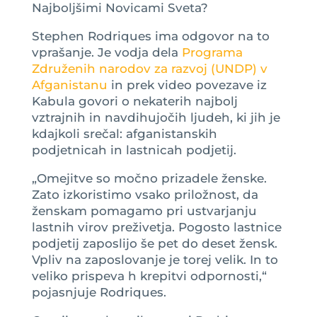
Najboljšimi Novicami Sveta?
Stephen Rodriques ima odgovor na to
vprašanje. Je vodja dela
Programa
Združenih narodov za razvoj (UNDP) v
Afganistanu
in prek video povezave iz
Kabula govori o nekaterih najbolj
vztrajnih in navdihujočih ljudeh, ki jih je
kdajkoli srečal: afganistanskih
podjetnicah in lastnicah podjetij.
„Omejitve so močno prizadele ženske.
Zato izkoristimo vsako priložnost, da
ženskam pomagamo pri ustvarjanju
lastnih virov preživetja. Pogosto lastnice
podjetij zaposlijo še pet do deset žensk.
Vpliv na zaposlovanje je torej velik. In to
veliko prispeva h krepitvi odpornosti,“
pojasnjuje Rodriques.