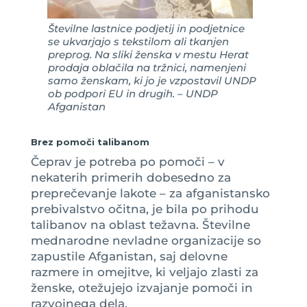
Številne lastnice podjetij in podjetnice
se ukvarjajo s tekstilom ali tkanjen
preprog. Na sliki ženska v mestu Herat
prodaja oblačila na tržnici, namenjeni
samo ženskam, ki jo je vzpostavil UNDP
ob podpori EU in drugih. – UNDP
Afganistan
Brez pomoči talibanom
Čeprav je potreba po pomoči – v
nekaterih primerih dobesedno za
preprečevanje lakote – za afganistansko
prebivalstvo očitna, je bila po prihodu
talibanov na oblast težavna. Številne
mednarodne nevladne organizacije so
zapustile Afganistan, saj delovne
razmere in omejitve, ki veljajo zlasti za
ženske, otežujejo izvajanje pomoči in
razvojnega dela.