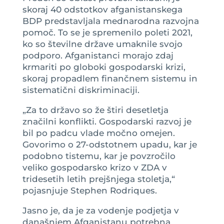
skoraj 40 odstotkov afganistanskega
BDP predstavljala mednarodna razvojna
pomoč. To se je spremenilo poleti 2021,
ko so številne države umaknile svojo
podporo. Afganistanci morajo zdaj
krmariti po globoki gospodarski krizi,
skoraj propadlem finančnem sistemu in
sistematični diskriminaciji.
„Za to državo so že štiri desetletja
značilni konflikti. Gospodarski razvoj je
bil po padcu vlade močno omejen.
Govorimo o 27-odstotnem upadu, kar je
podobno tistemu, kar je povzročilo
veliko gospodarsko krizo v ZDA v
tridesetih letih prejšnjega stoletja,“
pojasnjuje Stephen Rodriques.
Jasno je, da je za vodenje podjetja v
današnjem Afganistanu potrebna