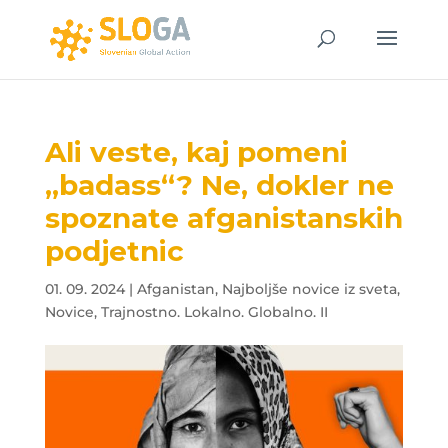
Ali veste, kaj pomeni
„badass“? Ne, dokler ne
spoznate afganistanskih
podjetnic
01. 09. 2024
|
Afganistan
,
Najboljše novice iz sveta
,
Novice
,
Trajnostno. Lokalno. Globalno. II