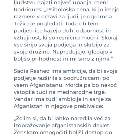
ljudstvu dajati največ upanja, meni
Rodriques: „Psihološka cena, ki jo imajo
razmere v državi za ljudi, je ogromna.
Težko je pogledati. Toda ob tem
podjetnice kažejo duh, odpornost in
vztrajnost, ki so resnično močni. Skoraj
vse širijo svoja podjetja in skrbijo za
svoje družine. Napredujejo, gledajo v
boljšo prihodnost in mi smo z njimi.“
Sadia Rashed ima ambicije, da bi svoje
podjetje razširila s podružnicami po
vsem Afganistanu. Morda pa bo nekoč
vstopila tudi na mednarodne trge.
Vendar ima tudi ambicije in sanje za
Afganistan in njegove prebivalce:
„Želim si, da bi lahko naredila več za
izobraževanje afganistanskih deklet.
Ženskam omogočiti boljši dostop do