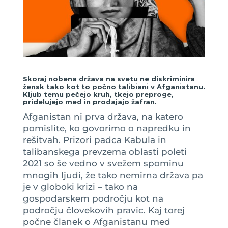
Skoraj nobena država na svetu ne diskriminira
žensk tako kot to počno talibiani v Afganistanu.
Kljub temu pečejo kruh, tkejo preproge,
pridelujejo med in prodajajo žafran.
Afganistan ni prva država, na katero
pomislite, ko govorimo o napredku in
rešitvah. Prizori padca Kabula in
talibanskega prevzema oblasti poleti
2021 so še vedno v svežem spominu
mnogih ljudi, že tako nemirna država pa
je v globoki krizi – tako na
gospodarskem področju kot na
področju človekovih pravic. Kaj torej
počne članek o Afganistanu med