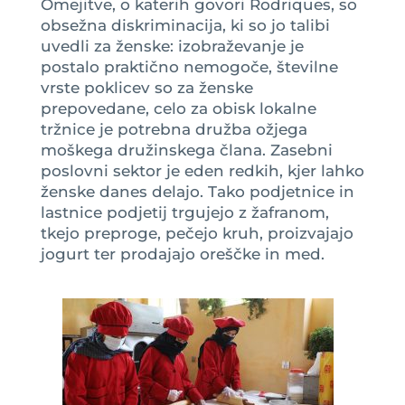
Omejitve, o katerih govori Rodriques, so
obsežna diskriminacija, ki so jo talibi
uvedli za ženske: izobraževanje je
postalo praktično nemogoče, številne
vrste poklicev so za ženske
prepovedane, celo za obisk lokalne
tržnice je potrebna družba ožjega
moškega družinskega člana. Zasebni
poslovni sektor je eden redkih, kjer lahko
ženske danes delajo. Tako podjetnice in
lastnice podjetij trgujejo z žafranom,
tkejo preproge, pečejo kruh, proizvajajo
jogurt ter prodajajo oreščke in med.