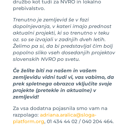
družbo kot tudi za NVRO in lokalno
prebivalstvo.
Trenutno je zemljevid še v fazi
dopolnjevanja, v kateri imajo prednost
aktualni projekti, ki so trenutno v teku
oz. so se izvajali v zadnjih dveh letih.
Želimo pa si, da bi predstavljal čim bolj
popolno sliko vseh dosedanjih projektov
slovenskih NVRO po svetu.
Če želite biti na našem in vašem
zemljevidu vidni tudi vi, vas vabimo, da
prek spletnega obrazca vključite svoje
projekte (pretekle in aktualne) v
zemljevid!
Za vsa dodatna pojasnila smo vam na
razpolago:
adriana.aralica@sloga-
platform.org
, 01 434 44 02 / 040 204 464.