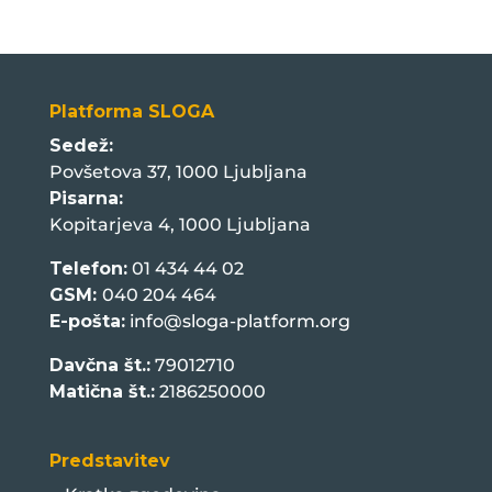
Platforma SLOGA
Sedež:
Povšetova 37, 1000 Ljubljana
Pisarna:
Kopitarjeva 4, 1000 Ljubljana
Telefon:
01 434 44 02
GSM:
040 204 464
E-pošta:
info@sloga-platform.org
Davčna št.:
79012710
Matična št.:
2186250000
Predstavitev