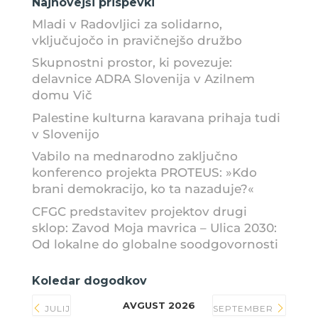
Najnovejši prispevki
Mladi v Radovljici za solidarno,
vključujočo in pravičnejšo družbo
Skupnostni prostor, ki povezuje:
delavnice ADRA Slovenija v Azilnem
domu Vič
Palestine kulturna karavana prihaja tudi
v Slovenijo
Vabilo na mednarodno zaključno
konferenco projekta PROTEUS: »Kdo
brani demokracijo, ko ta nazaduje?«
CFGC predstavitev projektov drugi
sklop: Zavod Moja mavrica – Ulica 2030:
Od lokalne do globalne soodgovornosti
Koledar dogodkov
AVGUST 2026
JULIJ
SEPTEMBER