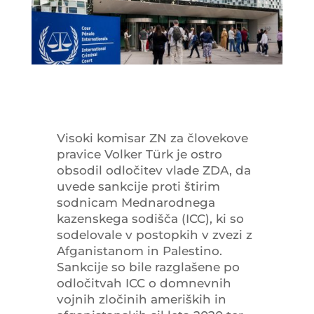
Visoki komisar ZN za človekove
pravice Volker Türk je ostro
obsodil odločitev vlade ZDA, da
uvede sankcije proti štirim
sodnicam Mednarodnega
kazenskega sodišča (ICC), ki so
sodelovale v postopkih v zvezi z
Afganistanom in Palestino.
Sankcije so bile razglašene po
odločitvah ICC o domnevnih
vojnih zločinih ameriških in