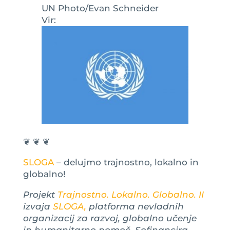
UN Photo/Evan Schneider
Vir:
❦ ❦ ❦
SLOGA
– delujmo trajnostno, lokalno in
globalno!
Projekt
Trajnostno. Lokalno. Globalno. II
izvaja
SLOGA,
platforma nevladnih
organizacij za razvoj, globalno učenje