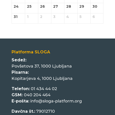
24
25
26
27
28
29
30
31
1
2
3
4
5
6
Platforma SLOGA
Sedež:
Povšetova 37, 1000 Ljubljana
Pisarna:
Kopitarjeva 4, 1000 Ljubljana
Telefon:
01 434 44 02
GSM:
040 204 464
E-pošta:
info@sloga-platform.org
Davčna št.:
79012710