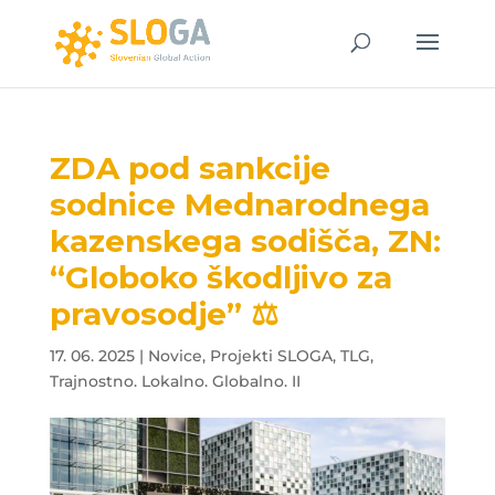
ZDA pod sankcije
sodnice Mednarodnega
kazenskega sodišča, ZN:
“Globoko škodljivo za
pravosodje” ⚖️
17. 06. 2025
|
Novice
,
Projekti SLOGA
,
TLG
,
Trajnostno. Lokalno. Globalno. II