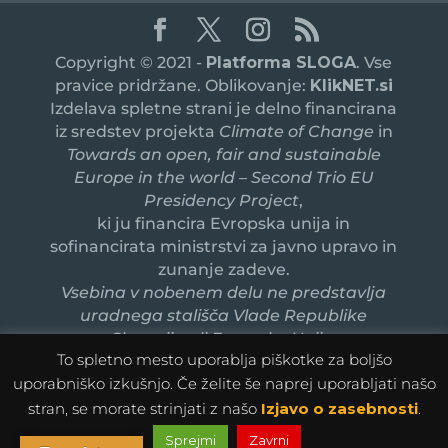
Copyright © 2021 -
Platforma SLOGA
. Vse
pravice pridržane. Oblikovanje:
KlikNET.si
Izdelava spletne strani je delno financirana
iz sredstev projekta
Climate of Change
in
Towards an open, fair and sustainable
Europe in the world – Second Trio EU
Presidency Project
,
ki ju financira Evropska unija in
sofinancirata ministrstvi za javno upravo in
zunanje zadeve.
Vsebina v nobenem delu ne predstavlja
uradnega stališča Vlade Republike
Slovenije ali Evropske Unije.
To spletno mesto uporablja piškotke za boljšo
uporabniško izkušnjo. Če želite še naprej uporabljati našo
stran, se morate strinjati z našo
Izjavo o zasebnosti
.
Sprejmi
Zavrni