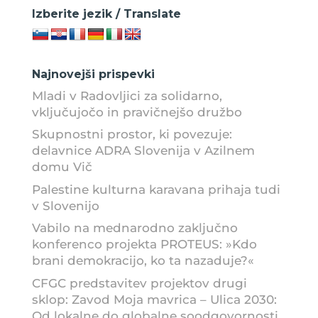
Izberite jezik / Translate
Najnovejši prispevki
Mladi v Radovljici za solidarno,
vključujočo in pravičnejšo družbo
Skupnostni prostor, ki povezuje:
delavnice ADRA Slovenija v Azilnem
domu Vič
Palestine kulturna karavana prihaja tudi
v Slovenijo
Vabilo na mednarodno zaključno
konferenco projekta PROTEUS: »Kdo
brani demokracijo, ko ta nazaduje?«
CFGC predstavitev projektov drugi
sklop: Zavod Moja mavrica – Ulica 2030:
Od lokalne do globalne soodgovornosti