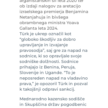
afganistanskih sil leta 2020 ter
ob izdaji nalogov za aretacijo
izraelskega premierja Benjamina
Netanjahuja in bivšega
obrambnega ministra Yoava
Gallanta leta 2024.
Türk je ukrep označil kot
“globoko škodljiv za dobro
upravljanje in izvajanje
pravosodja”, saj gre za napad na
sodnice, ki so opravljale svoje
sodniške dolžnosti. Sodnice
prihajajo iz Benina, Peruja,
Slovenije in Ugande. “To je
neposreden napad na vladavino
prava,” je opozoril Türk in pozval
k takojšnji odpravi sankcij.
Mednarodno kazensko sodišče
in Skupščina držav pogodbenic