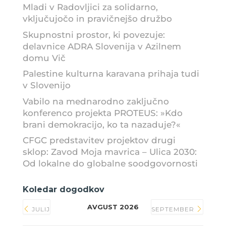
Mladi v Radovljici za solidarno,
vključujočo in pravičnejšo družbo
Skupnostni prostor, ki povezuje:
delavnice ADRA Slovenija v Azilnem
domu Vič
Palestine kulturna karavana prihaja tudi
v Slovenijo
Vabilo na mednarodno zaključno
konferenco projekta PROTEUS: »Kdo
brani demokracijo, ko ta nazaduje?«
CFGC predstavitev projektov drugi
sklop: Zavod Moja mavrica – Ulica 2030:
Od lokalne do globalne soodgovornosti
Koledar dogodkov
AVGUST 2026
JULIJ
SEPTEMBER